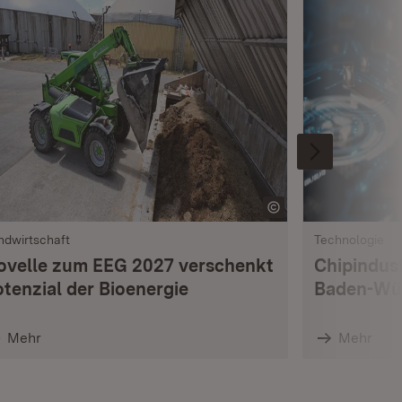
ndwirtschaft
Technologie
ovelle zum EEG 2027 verschenkt
Chipindus
otenzial der Bioenergie
Baden-Wü
Mehr
Mehr