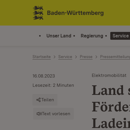
Zum Inhalt springen
Link zur Startseite
Unser Land
Regierung
Service
Startseite
Service
Presse
Pressemitteilu
Elektromobilität
16.08.2023
Land 
Lesezeit: 2 Minuten
Teilen
Förde
Text vorlesen
Ladei