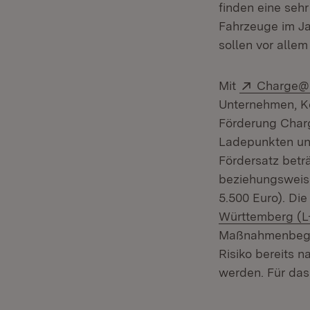
finden eine sehr
Fahrzeuge im Jah
sollen vor allem
Extern:
Mit
Charge
Unternehmen, 
Förderung Char
Ladepunkten und
Fördersatz betr
beziehungsweis
5.500 Euro). Di
Württemberg (L
Maßnahmenbeginn
Risiko bereits 
werden. Für das