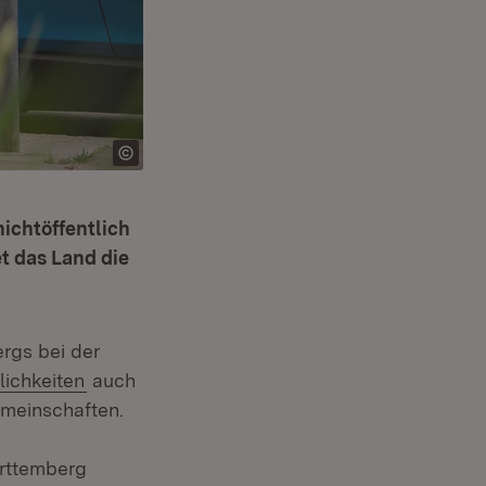
nichtöffentlich
t das Land die
rgs bei der
(Öffnet in neuem Fenster)
ichkeiten
auch
emeinschaften.
ürttemberg