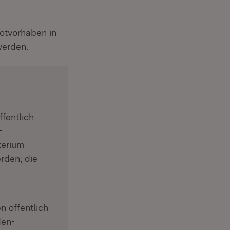
lotvorhaben in
werden.
fentlich
-
terium
rden; die
n öffentlich
den-