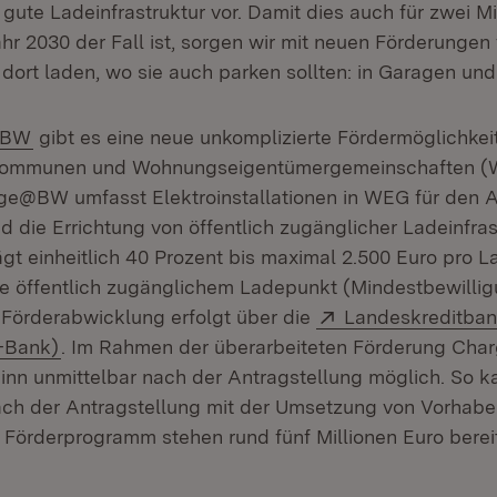
 gute Ladeinfrastruktur vor. Damit dies auch für zwei Mi
r 2030 der Fall ist, sorgen wir mit neuen Förderungen 
 dort laden, wo sie auch parken sollten: in Garagen un
(Öffnet in neuem Fenster)
@BW
gibt es eine neue unkomplizierte Fördermöglichkeit
Kommunen und Wohnungseigentümergemeinschaften (W
ge@BW umfasst Elektroinstallationen in WEG für den 
 die Errichtung von öffentlich zugänglicher Ladeinfras
ägt einheitlich 40 Prozent bis maximal 2.500 Euro pro 
e öffentlich zugänglichem Ladepunkt (Mindestbewill
Extern:
e Förderabwicklung erfolgt über die
Landeskreditba
(Öffnet in neuem Fenster)
-Bank)
. Im Rahmen der überarbeiteten Förderung Cha
 unmittelbar nach der Antragstellung möglich. So k
nach der Antragstellung mit der Umsetzung von Vorha
 Förderprogramm stehen rund fünf Millionen Euro bereit