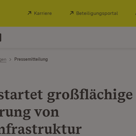
Extern:
Karriere
(Öffnet in neuem Fenster)
Extern:
Beteiligungsportal
(Öffnet
ngen
Pressemitteilung
startet großflächige
rung von
nfrastruktur