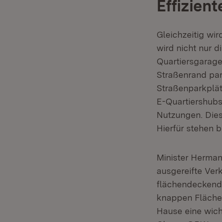
Effizien
Gleichzeitig wi
wird nicht nur 
Quartiersgarage
Straßenrand par
Straßenparkplätz
E-Quartiershubs
Nutzungen. Die
Hierfür stehen b
Minister Herman
ausgereifte Ver
flächendeckende
knappen Flächen
Hause eine wich