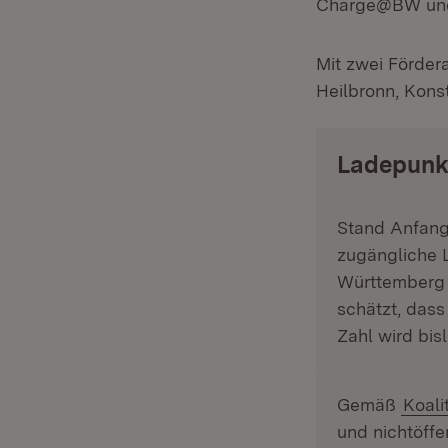
Charge@BW und
Mit zwei Fördera
Heilbronn, Konst
Ladepunk
Stand Anfang
zugängliche 
Württemberg (
schätzt, dass
Zahl wird bis
Gemäß
Koali
und nichtöffe