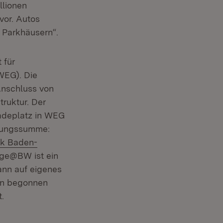
llionen
vor. Autos
d Parkhäusern“.
 für
EG). Die
Anschluss von
truktur. Der
Ladeplatz in WEG
igungssumme:
nk Baden-
rge@BW ist ein
ann auf eigenes
ben begonnen
.