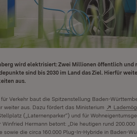
rg wird elektrisiert: Zwei Millionen öffentlich und 
epunkte sind bis 2030 im Land das Ziel. Hierfür weite
eiten aus.
 für Verkehr baut die Spitzenstellung Baden-Württembe
Extern:
r weiter aus. Dazu fördert das Ministerium
Lademögl
Stellplatz („Laternenparker“) und für Wohneigentumsg
r Winfried Hermann betont: „Die heutigen rund 200.000
e sowie die circa 160.000 Plug-In-Hybride in Baden-W