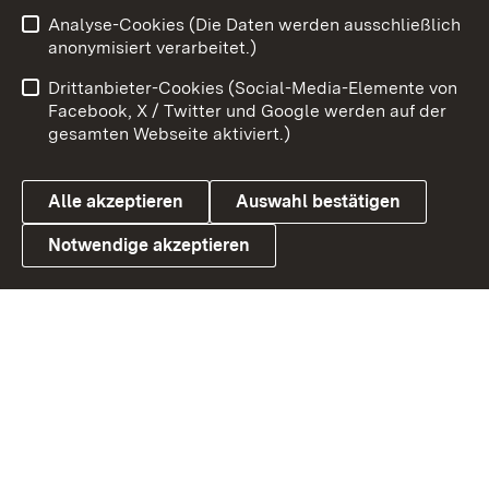
Analyse-Cookies (Die Daten werden ausschließlich
Zum 
anonymisiert verarbeitet.)
Impressum
Kontakt
Drittanbieter-Cookies (Social-Media-Elemente von
Benutzungshinweise
Barrierefreiheit
Facebook, X / Twitter und Google werden auf der
gesamten Webseite aktiviert.)
Datenschutz
Cookies
Alle akzeptieren
Auswahl bestätigen
Notwendige akzeptieren
Link zum Landesportal