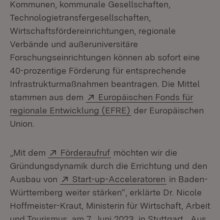
Kommunen, kommunale Gesellschaften,
Technologietransfergesellschaften,
Wirtschaftsfördereinrichtungen, regionale
Verbände und außeruniversitäre
Forschungseinrichtungen können ab sofort eine
40-prozentige Förderung für entsprechende
Infrastrukturmaßnahmen beantragen. Die Mittel
Extern:
stammen aus dem
Europäischen Fonds für
(Öffnet in neuem Fens
regionale Entwicklung (EFRE)
der Europäischen
Union.
Extern:
(Öffnet in neuem Fenster)
„Mit dem
Förderaufruf
möchten wir die
Gründungsdynamik durch die Errichtung und den
Extern:
(Öffnet in ne
Ausbau von
Start-up-Acceleratoren
in Baden-
Württemberg weiter stärken“, erklärte Dr. Nicole
Hoffmeister-Kraut, Ministerin für Wirtschaft, Arbeit
und Tourismus, am 7. Juni 2023 in Stuttgart. „Aus