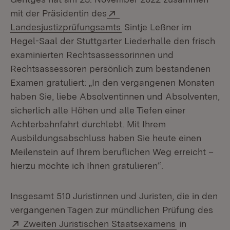
Extern:
mit der Präsidentin des
(Öffnet in neuem Fenster)
Landesjustizprüfungsamts
Sintje Leßner im
Hegel-Saal der Stuttgarter Liederhalle den frisch
examinierten Rechtsassessorinnen und
Rechtsassessoren persönlich zum bestandenen
Examen gratuliert: „In den vergangenen Monaten
haben Sie, liebe Absolventinnen und Absolventen,
sicherlich alle Höhen und alle Tiefen einer
Achterbahnfahrt durchlebt. Mit Ihrem
Ausbildungsabschluss haben Sie heute einen
Meilenstein auf Ihrem beruflichen Weg erreicht –
hierzu möchte ich Ihnen gratulieren“.
Insgesamt 510 Juristinnen und Juristen, die in den
vergangenen Tagen zur mündlichen Prüfung des
Extern:
(Öffnet in n
Zweiten Juristischen Staatsexamens
in