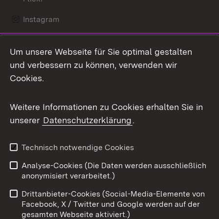
Instagram
LinkedIn
Um unsere Webseite für Sie optimal gestalten
Mastodon
und verbessern zu können, verwenden wir
Cookies.
Messenger
Social Wall
Weitere Informationen zu Cookies erhalten Sie in
unserer
Datenschutzerklärung
.
X / Twitter
Youtube
Technisch notwendige Cookies
Analyse-Cookies (Die Daten werden ausschließlich
Zum 
anonymisiert verarbeitet.)
Impressum
Kontakt
Drittanbieter-Cookies (Social-Media-Elemente von
Benutzungshinweise
Barrierefreiheit
Facebook, X / Twitter und Google werden auf der
gesamten Webseite aktiviert.)
Datenschutz
Cookies