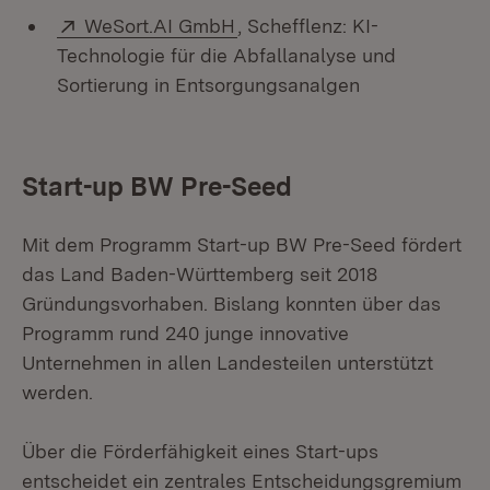
Extern:
(Öffnet in neuem Fenster)
WeSort.AI GmbH
, Schefflenz: KI-
Technologie für die Abfallanalyse und
Sortierung in Entsorgungsanalgen
Start-up BW Pre-Seed
Mit dem Programm Start-up BW Pre-Seed fördert
das Land Baden-Württemberg seit 2018
Gründungsvorhaben. Bislang konnten über das
Programm rund 240 junge innovative
Unternehmen in allen Landesteilen unterstützt
werden.
Über die Förderfähigkeit eines Start-ups
entscheidet ein zentrales Entscheidungsgremium