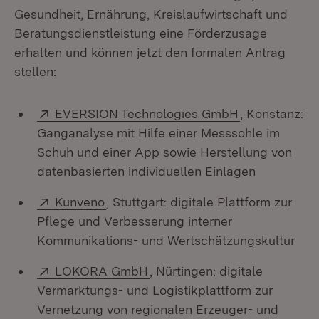
Gesundheit, Ernährung, Kreislaufwirtschaft und
Beratungsdienstleistung eine Förderzusage
erhalten und können jetzt den formalen Antrag
stellen:
Extern:
(Öffnet in ne
EVERSION Technologies GmbH
, Konstanz:
Ganganalyse mit Hilfe einer Messsohle im
Schuh und einer App sowie Herstellung von
datenbasierten individuellen Einlagen
Extern:
(Öffnet in neuem Fenster)
Kunveno
, Stuttgart: digitale Plattform zur
Pflege und Verbesserung interner
Kommunikations- und Wertschätzungskultur
Extern:
(Öffnet in neuem Fenster)
LOKORA GmbH
, Nürtingen: digitale
Vermarktungs- und Logistikplattform zur
Vernetzung von regionalen Erzeuger- und