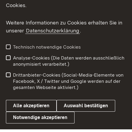
Cookies.
Messenger
Social Wall
Weitere Informationen zu Cookies erhalten Sie in
unserer
Datenschutzerklärung
.
X / Twitter
Youtube
Technisch notwendige Cookies
Analyse-Cookies (Die Daten werden ausschließlich
Zum 
anonymisiert verarbeitet.)
Impressum
Kontakt
Drittanbieter-Cookies (Social-Media-Elemente von
Benutzungshinweise
Barrierefreiheit
Facebook, X / Twitter und Google werden auf der
gesamten Webseite aktiviert.)
Datenschutz
Cookies
Alle akzeptieren
Auswahl bestätigen
Notwendige akzeptieren
Link zum Landesportal