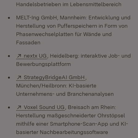
Handelsbetrieben im Lebensmittelbereich
MELT-Ing GmbH, Mannheim: Entwicklung und
Herstellung von Pufferspeichern in Form von
Phasenwechselplatten für Wände und
Fassaden
Extern:
(Öffnet in neuem Fenster)
nextx UG
, Heidelberg: interaktive Job- und
Bewerbungsplattform
Extern:
(Öffnet in neuem Fen
StrategyBridgeAI GmbH
,
München/Heilbronn: KI-basierte
Unternehmens- und Branchenanalysen
Extern:
(Öffnet in neuem Fenster)
Voxel Sound UG
, Breisach am Rhein:
Herstellung maßgeschneiderter Ohrstöpsel
mithilfe einer Smartphone-Scan-App und KI-
basierter Nachbearbeitungssoftware