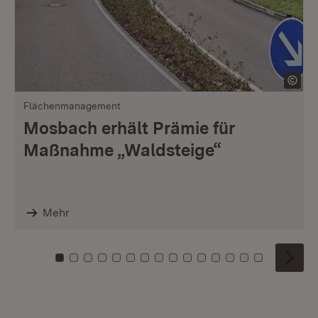
Flächenmanagement
Mosbach erhält Prämie für
Maßnahme „Waldsteige“
Mehr
Zu Kachel: 0
Zu Kachel: 1
Zu Kachel: 2
Zu Kachel: 3
Zu Kachel: 4
Zu Kachel: 5
Zu Kachel: 6
Zu Kachel: 7
Zu Kachel: 8
Zu Kachel: 9
Zu Kachel: 10
Zu Kachel: 11
Zu Kachel: 12
Zu Kachel: 1
Zu Kachel