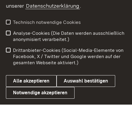
unserer
Datenschutzerklärung
.
X / Twitter
Youtube
Technisch notwendige Cookies
Analyse-Cookies (Die Daten werden ausschließlich
Zum 
anonymisiert verarbeitet.)
Impressum
Kontakt
Drittanbieter-Cookies (Social-Media-Elemente von
Benutzungshinweise
Barrierefreiheit
Facebook, X / Twitter und Google werden auf der
gesamten Webseite aktiviert.)
Datenschutz
Cookies
Alle akzeptieren
Auswahl bestätigen
Notwendige akzeptieren
Link zum Landesportal