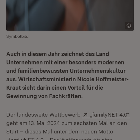
Symbolbild
Auch in diesem Jahr zeichnet das Land
Unternehmen mit einer besonders modernen
und familienbewussten Unternehmenskultur
aus. Wirtschaftsministerin Nicole Hoffmeister-
Kraut sieht darin einen Vorteil für die
Gewinnung von Fachkräften.
Extern:
(Öff
Der landesweite Wettbewerb
„familyNET 4.0“
geht am 13. Mai 2024 zum sechsten Mal an den
Start – dieses Mal unter dem neuen Motto
„familyNET 4.0 – Der Wettbewerb für eine