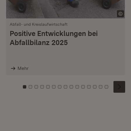
Abfall- und Kreislaufwirtschaft
Positive Entwicklungen bei
Abfallbilanz 2025
Mehr
Zu Kachel: 0
Zu Kachel: 1
Zu Kachel: 2
Zu Kachel: 3
Zu Kachel: 4
Zu Kachel: 5
Zu Kachel: 6
Zu Kachel: 7
Zu Kachel: 8
Zu Kachel: 9
Zu Kachel: 10
Zu Kachel: 11
Zu Kachel: 12
Zu Kachel: 1
Zu Kachel