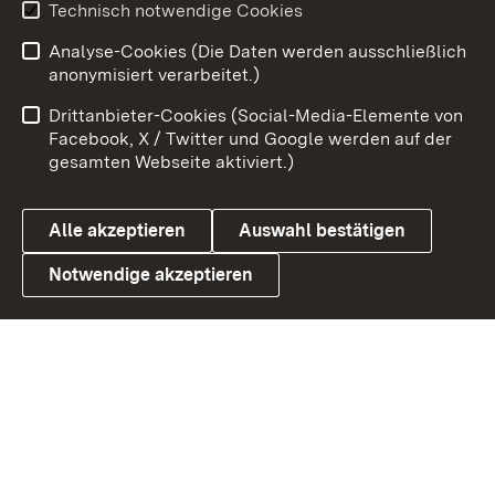
Youtube
Technisch notwendige Cookies
Analyse-Cookies (Die Daten werden ausschließlich
Zum 
anonymisiert verarbeitet.)
Impressum
Kontakt
Drittanbieter-Cookies (Social-Media-Elemente von
Benutzungshinweise
Barrierefreiheit
Facebook, X / Twitter und Google werden auf der
gesamten Webseite aktiviert.)
Datenschutz
Cookies
Alle akzeptieren
Auswahl bestätigen
Notwendige akzeptieren
Link zum Landesportal