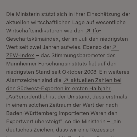
Die Ministerin stützt sich in ihrer Einschätzung der
aktuellen wirtschaftlichen Lage auf wesentliche
Extern:
Wirtschaftsindikatoren wie den
Ifo-
(Öffnet in neuem Fenster)
Geschäftsklimaindex
, der im Juli den niedrigsten
Extern:
Wert seit zwei Jahren aufwies. Ebenso der
(Öffnet in neuem Fenster)
ZEW-Index
– das Stimmungsbarometer des
Mannheimer Forschungsinstituts fiel auf den
niedrigsten Stand seit Oktober 2008. Ein weiteres
Extern:
Alarmzeichen sind die
aktuellen Zahlen bei
(Öffnet in
den Südwest-Exporten im ersten Halbjahr
.
„Außerordentlich ist der Umstand, dass erstmals
in einem solchen Zeitraum der Wert der nach
Baden-Württemberg importierten Waren den
Exportwert übersteigt“, so die Ministerin – „ein
deutliches Zeichen, dass wir eine Rezession