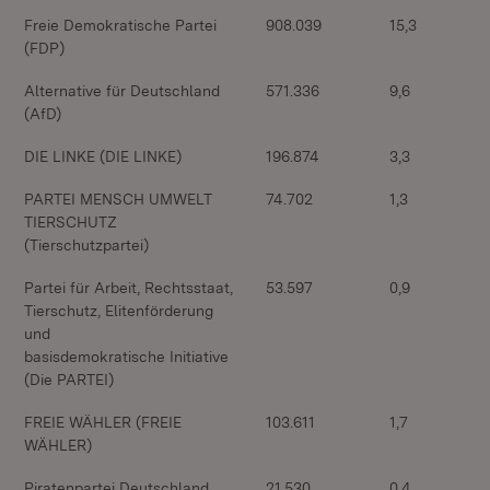
Freie Demokratische Partei
908.039
15,3
(FDP)
Alternative für Deutschland
571.336
9,6
(AfD)
DIE LINKE (DIE LINKE)
196.874
3,3
PARTEI MENSCH UMWELT
74.702
1,3
TIERSCHUTZ
(Tierschutzpartei)
Partei für Arbeit, Rechtsstaat,
53.597
0,9
Tierschutz, Elitenförderung
und
basisdemokratische Initiative
(Die PARTEI)
FREIE WÄHLER (FREIE
103.611
1,7
WÄHLER)
Piratenpartei Deutschland
21.530
0,4