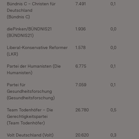
Bündnis C – Christen für
7.491
0,1
Deutschland
(Bündnis C)
diePinken/BÜNDNIS21
1.936
0,0
(BÜNDNIS21)
Liberal-Konservative Reformer
1.578
0,0
(LKR)
Partei der Humanisten (Die
6.775
0,1
Humanisten)
Partei für
7.059
0,1
Gesundheitsforschung
(Gesundheitsforschung)
Team Todenhöfer – Die
26.780
0,5
Gerechtigkeitspartei
(Team Todenhöfer)
Volt Deutschland (Volt)
20.620
0,3