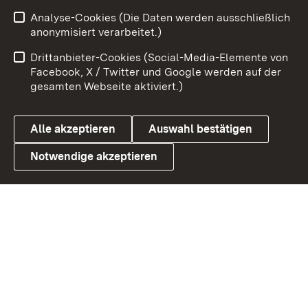
Analyse-Cookies (Die Daten werden ausschließlich
Zum 
anonymisiert verarbeitet.)
Impressum
Kontakt
Drittanbieter-Cookies (Social-Media-Elemente von
Benutzungshinweise
Barrierefreiheit
Facebook, X / Twitter und Google werden auf der
gesamten Webseite aktiviert.)
Datenschutz
Cookies
Alle akzeptieren
Auswahl bestätigen
Notwendige akzeptieren
Link zum Landesportal