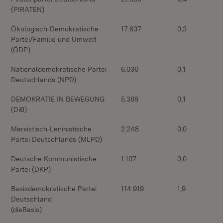
(PIRATEN)
Ökologisch-Demokratische
17.637
0,3
Partei/Familie und Umwelt
(ÖDP)
Nationaldemokratische Partei
6.036
0,1
Deutschlands (NPD)
DEMOKRATIE IN BEWEGUNG
5.388
0,1
(DiB)
Marxistisch-Leninistische
2.248
0,0
Partei Deutschlands (MLPD)
Deutsche Kommunistische
1.107
0,0
Partei (DKP)
Basisdemokratische Partei
114.919
1,9
Deutschland
(dieBasis)