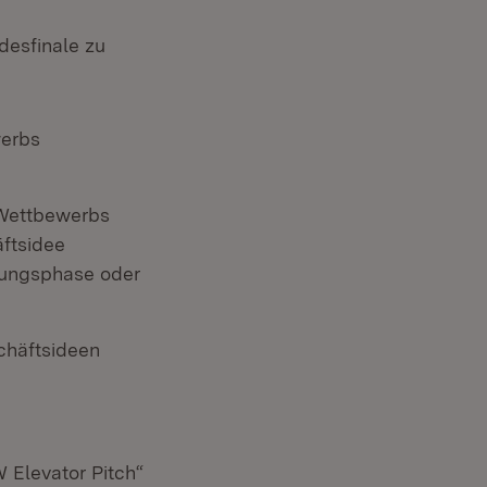
desfinale zu
werbs
 Wettbewerbs
äftsidee
ndungsphase oder
chäftsideen
 Elevator Pitch“