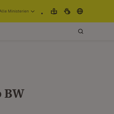
 in neuem Fenster)
Alle Ministerien
up BW