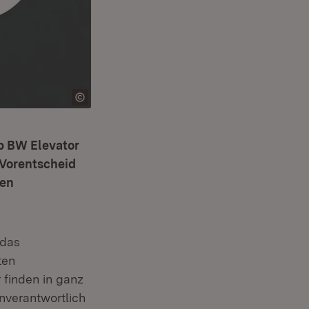
up BW Elevator
 Vorentscheid
ven
t in neuem Fenster)
 das
ten
finden in ganz
nverantwortlich