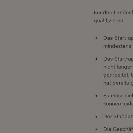
Für den Landesfi
qualifizieren:
Das Start-u
mindestens 1
Das Start-u
nicht länge
gearbeitet,
hat bereits
Es muss sic
können leid
Der Standor
Die Geschäf