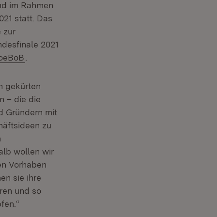
and im Rahmen
Fenster)
21 statt. Das
 zur
ndesfinale 2021
 Fenster)
xtern:
(Öffnet in neuem Fenster)
oeBoB
.
ch gekürten
n – die die
d Gründern mit
häftsideen zu
n
alb wollen wir
ster)
en Vorhaben
en sie ihre
eren und so
fen.“