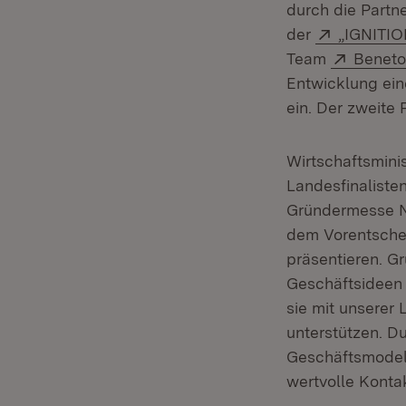
durch die Partn
Extern:
der
„IGNITIO
Extern:
Team
Beneto
Entwicklung eine
ein. Der zweite 
Wirtschaftsminis
Landesfinalisten
Gründermesse Ne
dem Vorentschei
präsentieren. G
Geschäftsideen 
sie mit unsere
unterstützen. Du
Geschäftsmodell
wertvolle Konta