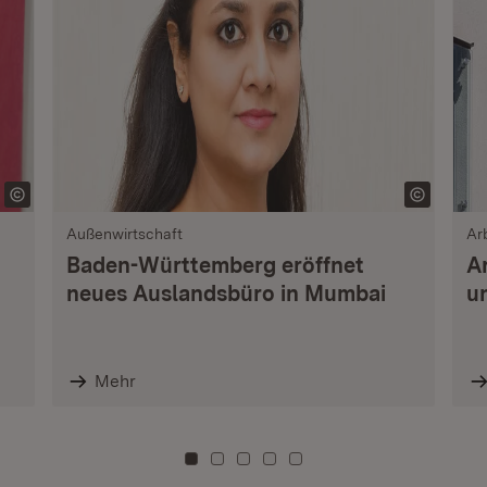
Außenwirtschaft
Ar
Baden-Württemberg eröffnet
A
neues Auslandsbüro in Mumbai
u
Mehr
Zu Kachel: 0
Zu Kachel: 3
Zu Kachel: 6
Zu Kachel: 9
Zu Kachel: 12