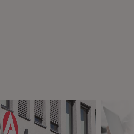
)
ter)