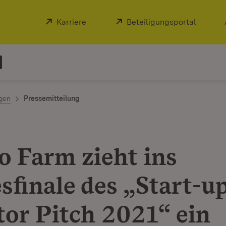
Extern:
Karriere
(Öffnet in neuem Fenster)
Extern:
Beteiligungsportal
(Öffnet
ngen
Pressemitteilung
o Farm zieht ins
sfinale des „Start-
tor Pitch 2021“ ein