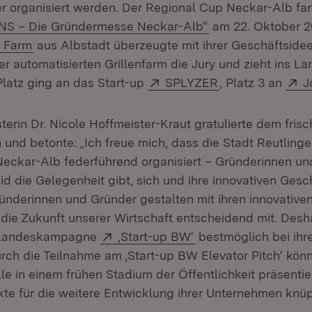
er organisiert werden. Der Regional Cup Neckar-Alb f
(Öffnet in neuem 
NS – Die Gründermesse Neckar-Alb“
am 22. Oktober 20
(Öffnet in neuem Fenster)
 Farm
aus Albstadt überzeugte mit ihrer Geschäftsidee
r automatisierten Grillenfarm die Jury und zieht ins La
Extern:
(Öffnet in neuem
E
Platz ging an das Start-up
SPLYZER
, Platz 3 an
J
terin Dr. Nicole Hoffmeister-Kraut gratulierte dem fris
 und betonte: „Ich freue mich, dass die Stadt Reutlinge
ckar-Alb federführend organisiert – Gründerinnen un
d die Gelegenheit gibt, sich und ihre innovativen Gesc
ründerinnen und Gründer gestalten mit ihren innovative
die Zukunft unserer Wirtschaft entscheidend mit. Desh
Extern:
(Öffnet in neuem Fen
r Landeskampagne
‚Start-up BW‘
bestmöglich bei ihr
rch die Teilnahme am ‚Start-up BW Elevator Pitch‘ könn
e in einem frühen Stadium der Öffentlichkeit präsenti
kte für die weitere Entwicklung ihrer Unternehmen knüp