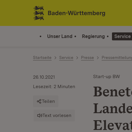
Zum Inhalt springen
Link zur Startseite
Unser Land
Regierung
Service
Startseite
Service
Presse
Pressemitteilu
Start-up BW
26.10.2021
Benet
Lesezeit: 2 Minuten
Teilen
Lande
Text vorlesen
Eleva