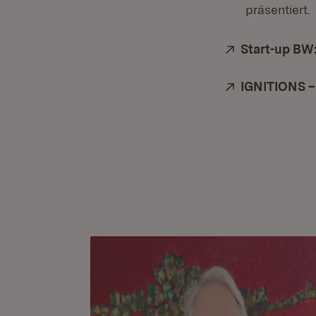
präsentiert.
Extern:
Start-up BW:
Extern:
IGNITIONS –