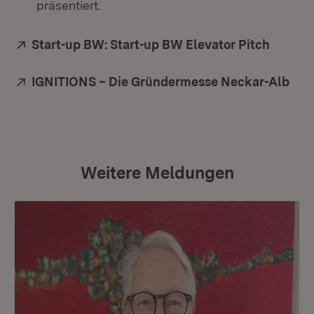
präsentiert.
Extern:
Start-up BW: Start-up BW Elevator Pitch
(Öffnet
Extern:
IGNITIONS – Die Gründermesse Neckar-Alb
(Öff
Weitere Meldungen