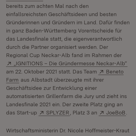
bereits zum achten Mal nach den
einfallsreichsten Geschäftsideen und besten
Gründerinnen und Gründern im Land. Dafür finden
in ganz Baden-Württemberg Vorentscheide für
das Landesfinale statt, die eigenverantwortlich
durch die Partner organisiert werden. Der
Regional Cup Neckar-Alb fand im Rahmen der
Extern:
(Öf
„IGNITIONS – Die Gründermesse Neckar-Alb“
Extern:
am 22. Oktober 2021 statt. Das Team
Beneto
(Öffnet in neuem Fenster)
Farm
aus Albstadt überzeugte mit ihrer
Geschäftsidee zur Entwicklung einer
automatisierten Grillenfarm die Jury und zieht ins
Landesfinale 2021 ein. Der zweite Platz ging an
Extern:
(Öffnet in neuem Fenster)
Extern:
(Öff
das Start-up
SPLYZER
, Platz 3 an
JoeBoB
.
Wirtschaftsministerin Dr. Nicole Hoffmeister-Kraut