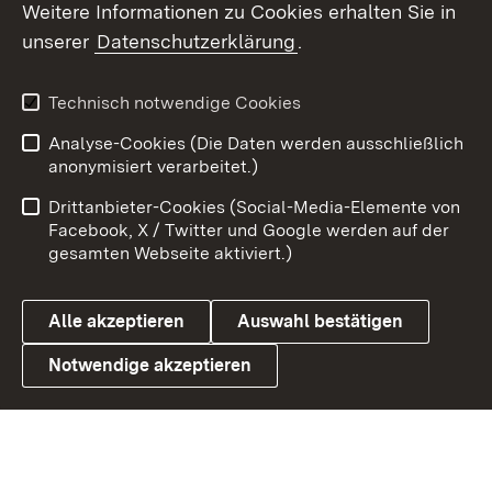
Weitere Informationen zu Cookies erhalten Sie in
unserer
Datenschutzerklärung
.
X / Twitter
Youtube
Technisch notwendige Cookies
Analyse-Cookies (Die Daten werden ausschließlich
Zum 
anonymisiert verarbeitet.)
Impressum
Kontakt
Drittanbieter-Cookies (Social-Media-Elemente von
Benutzungshinweise
Barrierefreiheit
Facebook, X / Twitter und Google werden auf der
gesamten Webseite aktiviert.)
Datenschutz
Cookies
Alle akzeptieren
Auswahl bestätigen
Notwendige akzeptieren
Link zum Landesportal