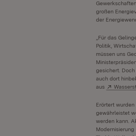
Gewerkschaften 
großen Energiev
der Energiewen
„Für das Geling
Politik, Wirtsch
müssen uns Ged
Ministerpräsiden
gesichert. Doch
auch dort hinbe
Extern:
aus
Wasserst
Erörtert wurden 
gewährleistet w
werden kann. Ak
Modernisierung d