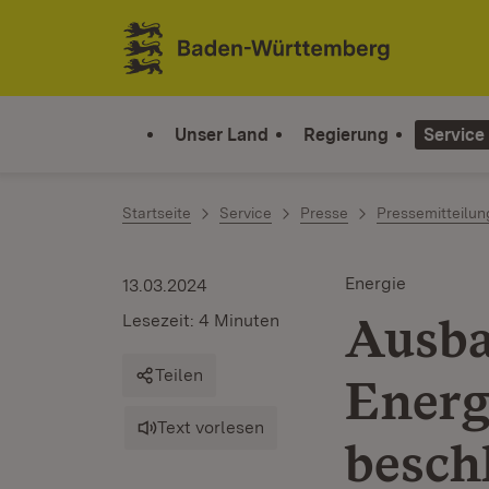
Zum Inhalt springen
Link zur Startseite
Unser Land
Regierung
Service
Startseite
Service
Presse
Pressemitteilu
Energie
13.03.2024
Ausba
Lesezeit: 4 Minuten
Teilen
Energ
Text vorlesen
besch