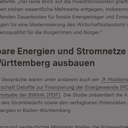
tonte: „Der reine Blick auf die Investitionskosten greif
onen stehen wesentliche Mehrwerte entgegen, insbeson
fenden Dauerkosten für fossile Energieträger und Emiss
rgen für eine Modernisierung des Wirtschaftsstandorts 
ensqualität für die Bürgerinnen und Bürger.“
are Energien und Stromnetze 
ürttemberg ausbauen
Extern:
 Gespräche waren unter anderem auch ein
Position
schaft Deloitte zur Finanzierung der Energiewende (P
(Öffnet in neuem Fenster)
omstudie der BWIHK (PDF)
. Die Studie präsentiert die
 des Strombedarfs sowie den verfügbaren Potenzialen 
nergien in Baden-Württemberg.
ergrund verdeutlichte Ministerin Walker die Notwendig