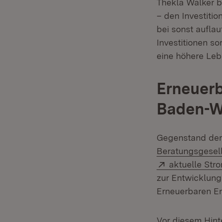
Thekla Walker be
– den Investiti
bei sonst auflau
Investitionen so
eine höhere Leb
Erneuerb
Baden-W
Gegenstand der
Beratungsgesell
Extern:
aktuelle Str
zur Entwicklung
Erneuerbaren E
Vor diesem Hint