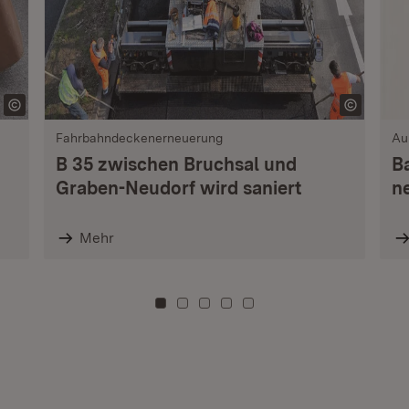
Fahrbahndeckenerneuerung
Au
B 35 zwischen Bruchsal und
B
Graben-Neudorf wird saniert
n
Mehr
Zu Kachel: 0
Zu Kachel: 3
Zu Kachel: 6
Zu Kachel: 9
Zu Kachel: 12