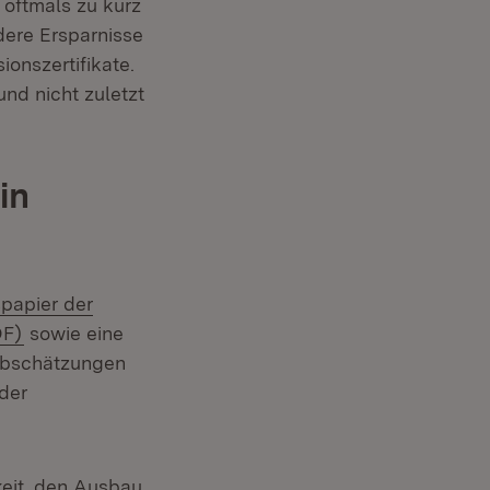
t oftmals zu kurz
dere Ersparnisse
ionszertifikate.
und nicht zuletzt
in
spapier der
(Öffnet in neuem Fenster)
DF)
sowie eine
 Abschätzungen
der
keit, den Ausbau