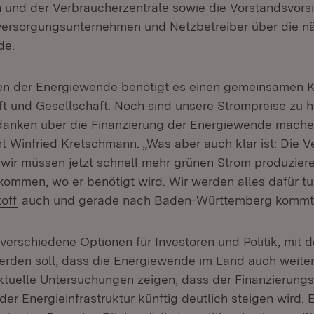
und der Verbraucherzentrale sowie die Vorstandsvors
ersorgungsunternehmen und Netzbetreiber über die nä
de.
en der Energiewende benötigt es einen gemeinsamen K
aft und Gesellschaft. Noch sind unsere Strompreise zu 
anken über die Finanzierung der Energiewende mache
t Winfried Kretschmann. „Was aber auch klar ist: Die V
 wir müssen jetzt schnell mehr grünen Strom produziere
kommen, wo er benötigt wird. Wir werden alles dafür t
(Öffnet in neuem Fenster)
off
auch und gerade nach Baden-Württemberg kommt
verschiedene Optionen für Investoren und Politik, mit 
erden soll, dass die Energiewende im Land auch weiterh
tuelle Untersuchungen zeigen, dass der Finanzierungs
er Energieinfrastruktur künftig deutlich steigen wird. 