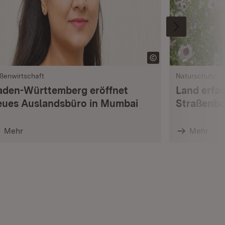
ßenwirtschaft
Naturschutz
aden-Württemberg eröffnet
Land erfas
eues Auslandsbüro in Mumbai
Straßenbe
Mehr
Mehr