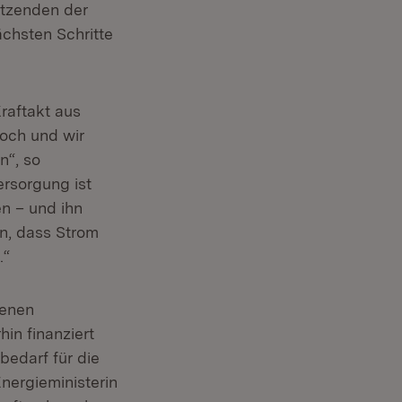
itzenden der
chsten Schritte
raftakt aus
hoch und wir
n“, so
ersorgung ist
n – und ihn
un, dass Strom
.“
denen
in finanziert
bedarf für die
Energieministerin