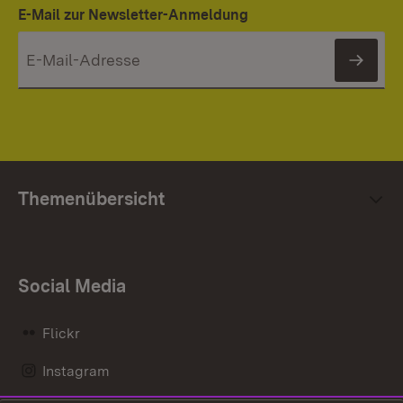
E-Mail zur Newsletter-Anmeldung
News
Themenübersicht
Social Media
Flickr
Instagram