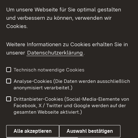
LinkedIn
Um unsere Webseite für Sie optimal gestalten
Mastodon
und verbessern zu können, verwenden wir
Cookies.
Messenger
Social Wall
Weitere Informationen zu Cookies erhalten Sie in
unserer
Datenschutzerklärung
.
X / Twitter
Youtube
Technisch notwendige Cookies
Analyse-Cookies (Die Daten werden ausschließlich
Zum 
anonymisiert verarbeitet.)
Impressum
Kontakt
Drittanbieter-Cookies (Social-Media-Elemente von
Benutzungshinweise
Barrierefreiheit
Facebook, X / Twitter und Google werden auf der
gesamten Webseite aktiviert.)
Datenschutz
Cookies
Alle akzeptieren
Auswahl bestätigen