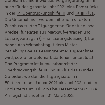
Corona II schließt wie das Vorgängerprogramm
auch für das gesamte Jahr 2021 eine Förderlücke
Extern:
(Öffnet in neuem Fen
Extern:
(Öffn
in der
Überbrückungshilfe III
und
III Plus
.
Die Unternehmen werden mit einem direkten
Zuschuss zu den Tilgungsraten für betriebliche
Kredite, für Raten aus Mietkaufverträgen und
Leasingverträgen („Finanzierungsleasing“), bei
denen das Wirtschaftsgut dem Mieter
beziehungsweise Leasingnehmer zugerechnet
wird, sowie für Geldmarktdarlehen, unterstützt.
Das Programm ist kumulierbar mit der
Überbrückungshilfe III und III Plus des Bundes.
Gefördert werden die Tilgungsraten im
Förderzeitraum Januar 2021 bis Juni 2021 und im
Förderzeitraum Juli 2021 bis Dezember 2021. Die
Antragsfrist endet am 31. März 2022.