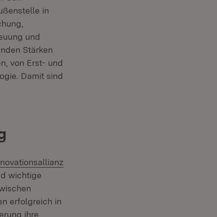
ußenstelle in
chung,
reuung und
enden Stärken
n, von Erst- und
logie. Damit sind
g
xtern:
nnovationsallianz
ind wichtige
zwischen
 erfolgreich in
erung ihre