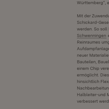
Württemberg“, er
Mit der Zuwendu
Schickard-Gesel
werden. So soll
(
Schwenningen
e
Reinraumes umg
Aufdampfanlage
neuer Materiali
Bauteilen, Baue
einem Chip vere
ermöglicht. Die
hinsichtlich Fle
Nachbearbeitung
Halbleiter-und 
verbessert werd