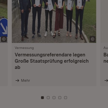
Vermessung
Au
Vermessungsreferendare legen
B
Große Staatsprüfung erfolgreich
n
ab
Mehr
Zu Kachel: 0
Zu Kachel: 3
Zu Kachel: 6
Zu Kachel: 9
Zu Kachel: 12