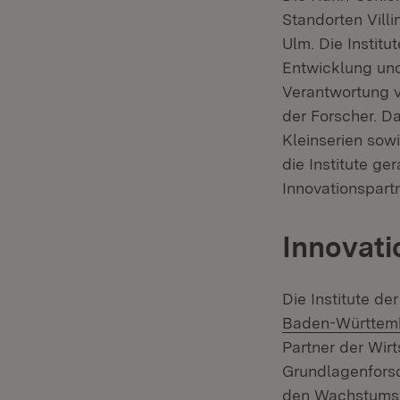
Standorten Vill
Ulm. Die Instit
Entwicklung und
Verantwortung v
der Forscher. D
Kleinserien sowi
die Institute ge
Innovationspartn
Innovati
Die Institute d
Baden-Württem
Partner der Wir
Grundlagenforsc
den Wachstumsfe