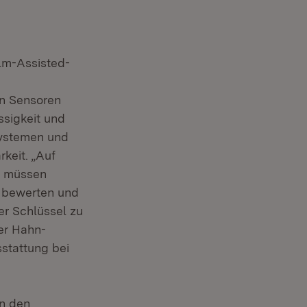
e
ilm-Assisted-
on Sensoren
ssigkeit und
systemen und
rkeit. „Auf
ie müssen
, bewerten und
er Schlüssel zu
der Hahn-
sstattung bei
an den