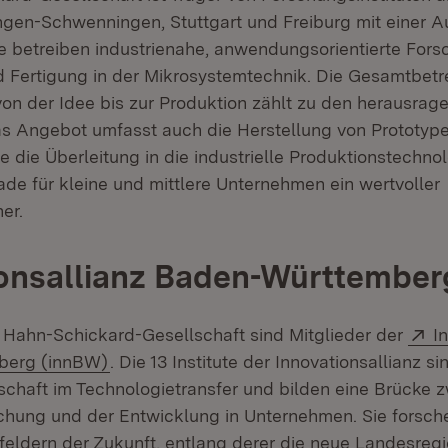
ingen-Schwenningen, Stuttgart und Freiburg mit einer A
ute betreiben industrienahe, anwendungsorientierte Fors
 Fertigung in der Mikrosystemtechnik. Die Gesamtbet
on der Idee bis zur Produktion zählt zu den herausrag
as Angebot umfasst auch die Herstellung von Prototype
e die Überleitung in die industrielle Produktionstechno
rade für kleine und mittlere Unternehmen ein wertvoller
er.
onsallianz Baden-Württember
E
er Hahn-Schickard-Gesellschaft sind Mitglieder der
I
(Öffnet in neuem Fenster)
berg (innBW)
. Die 13 Institute der Innovationsallianz s
tschaft im Technologietransfer und bilden eine Brücke 
hung und der Entwicklung in Unternehmen. Sie forschen
ldern der Zukunft, entlang derer die neue Landesregi