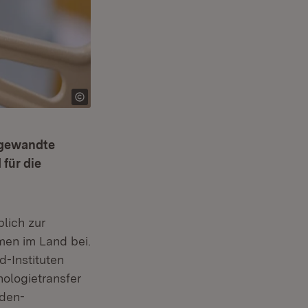
ngewandte
für die
lich zur
men im Land bei.
-Instituten
ologietransfer
aden-