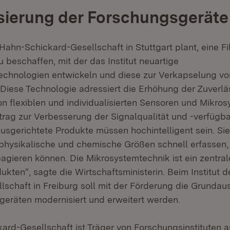
sierung der Forschungsgerät
 Hahn-Schickard-Gesellschaft in Stuttgart plant, eine F
 beschaffen, mit der das Institut neuartige
echnologien entwickeln und diese zur Verkapselung v
 Diese Technologie adressiert die Erhöhung der Zuverlä
on flexiblen und individualisierten Sensoren und Mikro
itrag zur Verbesserung der Signalqualität und -verfügba
ausgerichtete Produkte müssen hochintelligent sein. S
physikalische und chemische Größen schnell erfassen
agieren können. Die Mikrosystemtechnik ist ein zentral
ukten“, sagte die Wirtschaftsministerin. Beim Institut 
lschaft in Freiburg soll mit der Förderung die Grundau
eräten modernisiert und erweitert werden.
ard-Gesellschaft ist Träger von Forschungsinstituten 