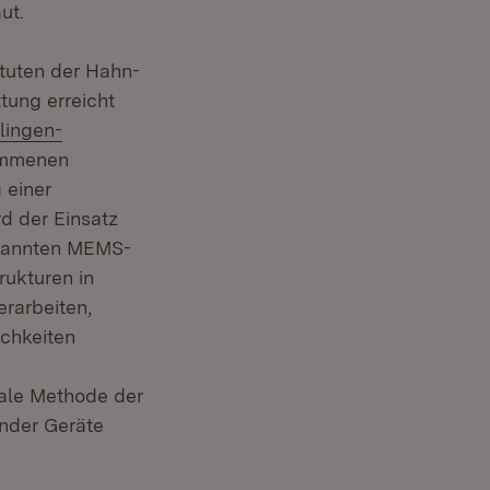
ut.
ituten der Hahn-
tung erreicht
llingen-
kommenen
 einer
d der Einsatz
genannten MEMS-
ukturen in
rarbeiten,
ichkeiten
rale Methode der
nder Geräte