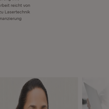
beit reicht von
 zu Lasertechnik
inanzierung