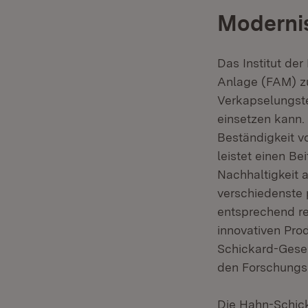
Moderni
Das Institut der
Anlage (FAM) zu
Verkapselungst
einsetzen kann.
Beständigkeit v
leistet einen Be
Nachhaltigkeit 
verschiedenste 
entsprechend re
innovativen Prod
Schickard-Gesel
den Forschungsg
Die Hahn-Schick