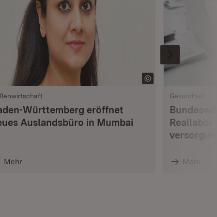
ßenwirtschaft
Gesundheit
aden-Württemberg eröffnet
Bundesweit
eues Auslandsbüro in Mumbai
Reallabor 
versorgun
Mehr
Mehr