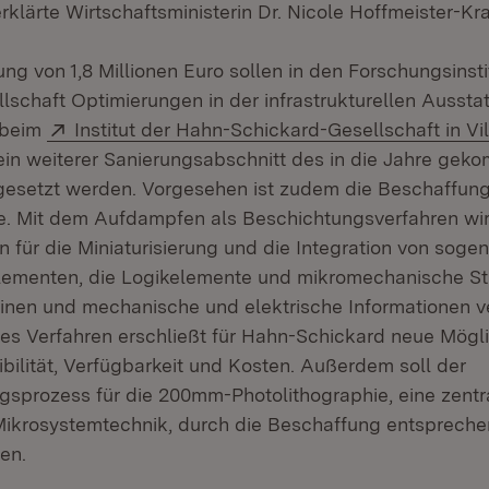
klärte Wirtschaftsministerin Dr. Nicole Hoffmeister-Kra
ng von 1,8 Millionen Euro sollen in den Forschungsinst
lschaft Optimierungen in der infrastrukturellen Ausstat
Extern:
 beim
Institut der Hahn-Schickard-Gesellschaft in Vi
Öffnet in neuem Fenster)
in weiterer Sanierungsabschnitt des in die Jahre ge
esetzt werden. Vorgesehen ist zudem die Beschaffung
. Mit dem Aufdampfen als Beschichtungsverfahren wir
en für die Miniaturisierung und die Integration von so
lementen, die Logikelemente und mikromechanische Str
inen und mechanische und elektrische Informationen ve
ses Verfahren erschließt für Hahn-Schickard neue Mögl
xibilität, Verfügbarkeit und Kosten. Außerdem soll der
sprozess für die 200mm-Photolithographie, eine zent
Mikrosystemtechnik, durch die Beschaffung entspreche
en.