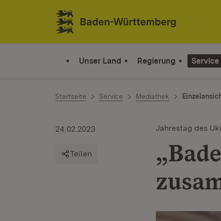
Zum Inhalt springen
Link zur Startseite
Unser Land
Regierung
Service
Startseite
Service
Mediathek
Einzelansic
Jahrestag des Uk
24.02.2023
„Bade
Teilen
zusa