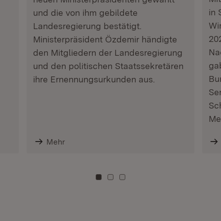
in 
und die von ihm gebildete
Wi
Landesregierung bestätigt.
202
Ministerpräsident Özdemir händigte
Na
den Mitgliedern der Landesregierung
ga
und den politischen Staatssekretären
Bu
ihre Ernennungsurkunden aus.
Se
Sc
Me
Mehr
Zu Kachel: 0
Zu Kachel: 3
Zu Kachel: 6