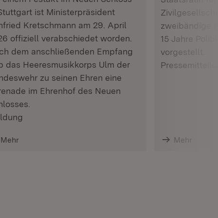
Stuttgart ist Ministerpräsident
Zivilgesellsch
nfried Kretschmann am 29. April
zweibändige P
6 offiziell verabschiedet worden.
15 Jahre Polit
ch dem anschließenden Empfang
vorgestellt.
b das Heeresmusikkorps Ulm der
Pressemitteil
ndeswehr zu seinen Ehren eine
renade im Ehrenhof des Neuen
hlosses.
ldung
Mehr
Mehr