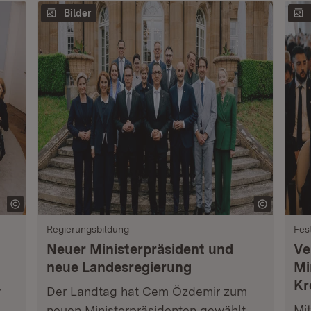
Bilder
Regierungsbildung
Fes
Neuer Ministerpräsident und
Ve
neue Landesregierung
Mi
Kr
r
Der Landtag hat Cem Özdemir zum
Mi
neuen Ministerpräsidenten gewählt