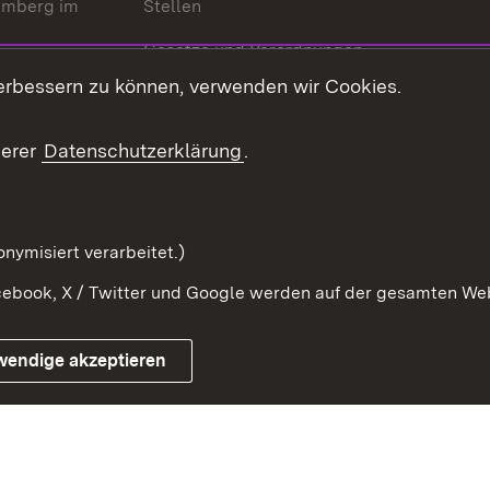
emberg im
Stellen
Gesetze und Verordnungen
 der Welt
erbessern zu können, verwenden wir Cookies.
Gesetzblatt
Ansprechpartner
serer
Datenschutzerklärung
.
Kontaktformular
Serviceportal
nymisiert verarbeitet.)
ebook, X / Twitter und Google werden auf der gesamten Webs
Impressum
Kontakt
Benutzungshinwe
wendige akzeptieren