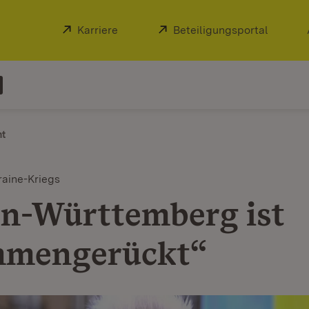
Extern:
Karriere
(Öffnet in neuem Fenster)
Extern:
Beteiligungsportal
(Öffnet
ht
raine-Kriegs
n-Württemberg ist
mmengerückt“