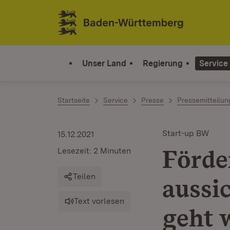
Zum Inhalt springen
Link zur Startseite
Unser Land
Regierung
Service
Startseite
Service
Presse
Pressemitteilu
Start-up BW
15.12.2021
Förde
Lesezeit: 2 Minuten
Teilen
aussi
Text vorlesen
geht 