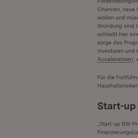
Förderbedingunge
Chancen, neue G
wollen und müss
Gründung sind I
schließt hier ei
sorge das Progr
Investoren und
(
Acceleratoren
,
Für die Fortfüh
Haushaltsrisike
Start-up
„Start-up BW Pr
Finanzierungslü