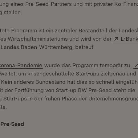
ung eines Pre-Seed-Partners und mit privater Ko-Finan
 stellen.
tete Programm ist ein zentraler Bestandteil der Land
ffnet in neuem Fenster)
Extern
es Wirtschaftsministeriums und wird von der
L-Ban
 Landes Baden-Württemberg, betreut.
orona-Pandemie
wurde das Programm temporär zu „
 in neuem Fenster)
weitet, um krisengeschüttelte Start-ups zielgenau und
. Kein anderes Bundesland hat dies so schnell eingefüh
t der Fortführung von Start-up BW Pre-Seed steht die
 Start-ups in der frühen Phase der Unternehmensgrün
te.
 Pre-Seed
(Öffnet in neuem Fenster)