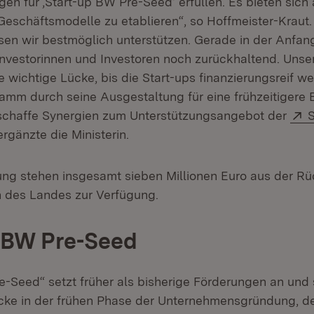
n für ‚Start-up BW Pre-Seed‘ erfüllen. Es bieten sich a
eschäftsmodelle zu etablieren“, so Hoffmeister-Kraut
en wir bestmöglich unterstützen. Gerade in der Anfan
nvestorinnen und Investoren noch zurückhaltend. Unse
ne wichtige Lücke, bis die Start-ups finanzierungsreif 
amm durch seine Ausgestaltung für eine frühzeitigere 
E
 schaffe Synergien zum Unterstützungsangebot der
Öffnet in neuem Fenster)
 ergänzte die Ministerin.
rung stehen insgesamt sieben Millionen Euro aus der Rü
n des Landes zur Verfügung.
 BW Pre-Seed
e-Seed“ setzt früher als bisherige Förderungen an und 
cke in der frühen Phase der Unternehmensgründung, d