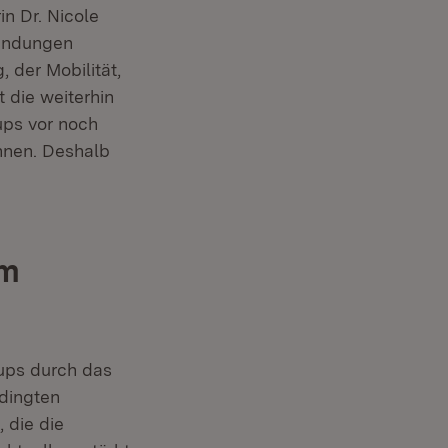
in Dr. Nicole
ründungen
 der Mobilität,
t die weiterhin
ups vor noch
nnen. Deshalb
mm
ups durch das
dingten
 die die