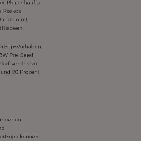
ser Phase häufig
s Risikos
rkteintritt
äftsideen.
tart-up-Vorhaben
p BW Pre-Seed“
arf von bis zu
 und 20 Prozent
rtner an
nd
tart-ups können