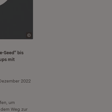
e-Seed“ bis
ups mit
enster)
. Dezember 2022
.
fen, um
f dem Weg zur