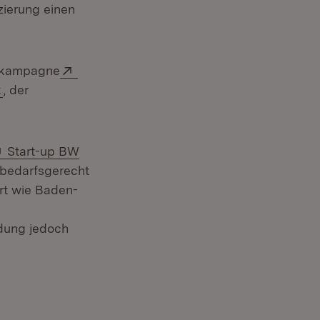
zierung einen
Extern:
eskampagne
:
(Öffnet in neuem Fenster)
k
, der
Extern:
Start-up BW
 bedarfsgerecht
rt wie Baden-
dung jedoch