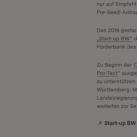
nur auf Empfehl
Pre-Seed-Antrag
Das 2018 gestar
(Ö
„Start-up BW“
d
Förderbank des
Zu Beginn der
C
(Öffnet
Pro-Tect
“ ausge
zu unterstützen
Württemberg. Mi
Landesregierung
weiterhin zur Sei
Extern:
Start-up BW