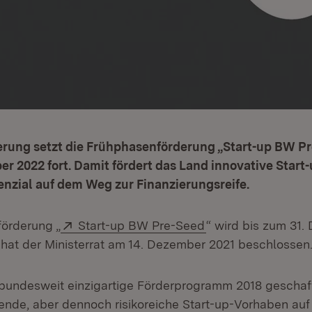
erung setzt die Frühphasenförderung „Start-up BW Pr
r 2022 fort. Damit fördert das Land innovative Start-
zial auf dem Weg zur Finanzierungsreife.
Extern:
(Öffnet in neuem F
örderung „
Start-up BW Pre-Seed
“ wird bis zum 31
s hat der Ministerrat am 14. Dezember 2021 beschlossen
bundesweit einzigartige Förderprogramm 2018 geschaf
ende, aber dennoch risikoreiche Start-up-Vorhaben au