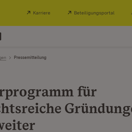
Extern:
Karriere
(Öffnet in neuem Fenster)
Extern:
Beteiligungsportal
(Öffnet
ngen
Pressemitteilung
rprogramm für
chtsreiche Gründung
weiter