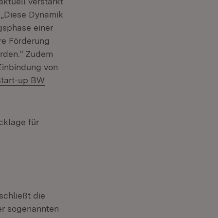
ktuell verstärkt
. „Diese Dynamik
gsphase einer
re Förderung
werden.“ Zudem
Einbindung von
xtern:
Start-up BW
cklage für
schließt die
er sogenannten