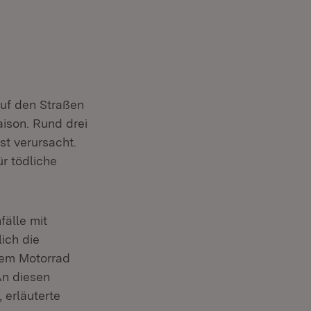
uf den Straßen
ison. Rund drei
st verursacht.
r tödliche
älle mit
ich die
dem Motorrad
An diesen
 erläuterte