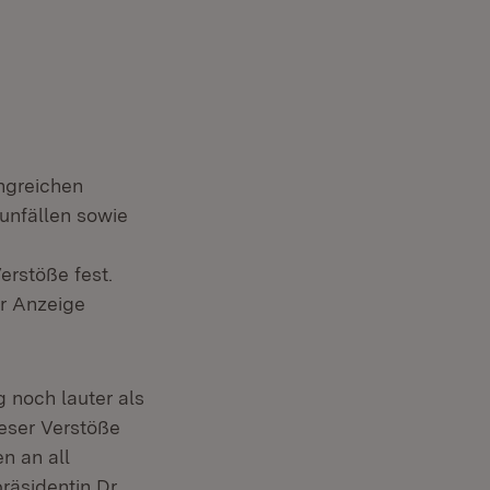
angreichen
unfällen sowie
erstöße fest.
r Anzeige
 noch lauter als
eser Verstöße
en an all
räsidentin Dr.