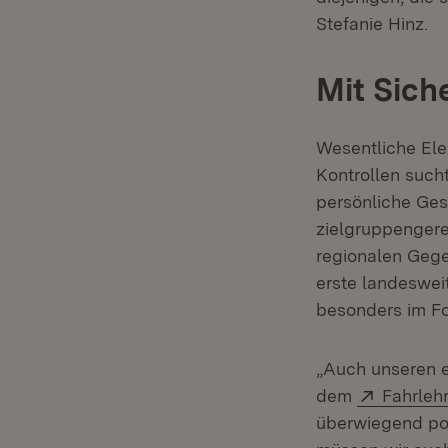
Stefanie Hinz.
Mit Sich
Wesentliche Ele
Kontrollen suc
persönliche Ges
zielgruppengere
regionalen Gege
erste landeswei
besonders im F
„Auch unseren e
Extern:
dem
Fahrleh
überwiegend pos