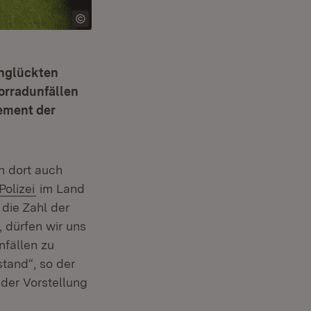
unglückten
orradunfällen
ement der
n dort auch
Extern:
(Öffnet in neuem Fenster)
Polizei
im Land
die Zahl der
 dürfen wir uns
nfällen zu
tand“, so der
 der Vorstellung