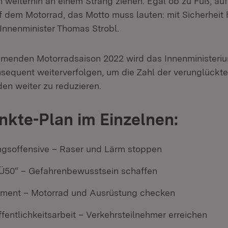
 weiterhin an einem Strang ziehen. Egal ob zu Fuß, au
f dem Motorrad, das Motto muss lauten: mit Sicherheit 
Innenminister Thomas Strobl.
menden Motorradsaison 2022 wird das Innenministeriu
sequent weiterverfolgen, um die Zahl der verunglückt
en weiter zu reduzieren.
nkte-Plan im Einzelnen:
soffensive – Raser und Lärm stoppen
„Ü50“ – Gefahrenbewusstsein schaffen
ment – Motorrad und Ausrüstung checken
fentlichkeitsarbeit – Verkehrsteilnehmer erreichen