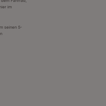
f dem Fahrrad,
hier im
m seinen 5-
en