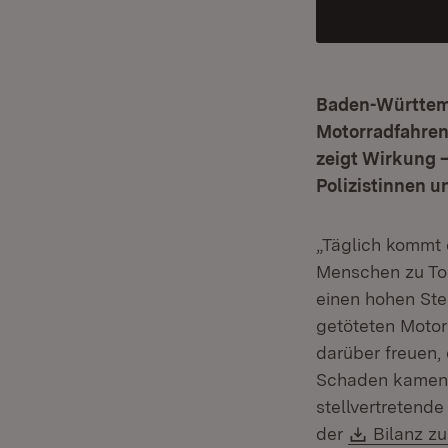
Baden-Württemb
Motorradfahren
zeigt Wirkung 
Polizistinnen un
„Täglich kommt
Menschen zu Tod
einen hohen Ste
getöteten Motor
darüber freuen,
Schaden kamen. 
stellvertretende
Downloa
der
Bilanz z