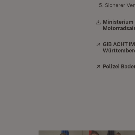
Sicherer Ve
Download:
Ministerium 
Motorradsai
Extern:
GIB ACHT IM
Württember
Extern:
Polizei Bad