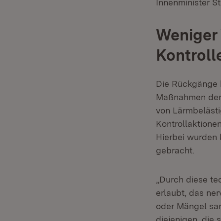
Innenminister St
Weniger 
Kontroll
Die Rückgänge b
Maßnahmen der 
von Lärmbelästi
Kontrollaktionen
Hierbei wurden 
gebracht.
„Durch diese te
erlaubt, das ne
oder Mängel sank
diejenigen, die 