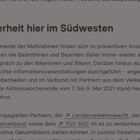
erheit hier im Südwesten
mente der Maßnahmen finden sich im präventiven Ansa
hten die Beamtinnen und Beamten daher immer wieder 
präch zu den Bikerinnen und Bikern. Darüber hinaus w
chte Informationsveranstaltungen durchgeführt – ange
benheiten und im Verbund mit Partnern aus dem Verke
te Aktionswochenende vom 7. bis 9. Mai 2021 stand hie
okus.
Extern:
(Öff
ngagierten Partnern, der
Landesverkehrswacht
, d
(Öffnet in neuem Fenster)
Extern:
(Öffnet in neuem Fe
rerverband
sowie dem
TÜV SÜD
ist es zu verdanken
itive Gesamtbilanz ziehen können. In puncto Verkehrss