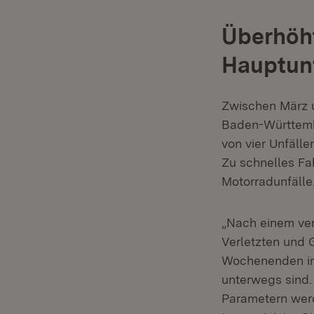
Überhöht
Hauptun
Zwischen März u
Baden-Württemb
von vier Unfälle
Zu schnelles Fa
Motorradunfälle
„Nach einem ver
Verletzten und 
Wochenenden im
unterwegs sind.
Parametern werd