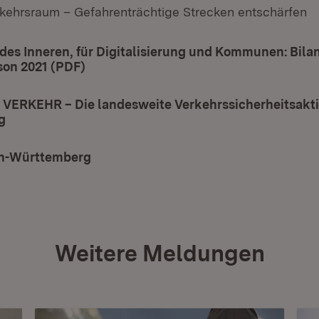
rkehrsraum – Gefahrenträchtige Strecken entschärfen
des Inneren, für Digitalisierung und Kommunen: Bilan
son 2021 (PDF)
(Öffnet in neuem Fenster)
 VERKEHR – Die landesweite Verkehrssicherheitsakti
g
(Öffnet in neuem Fenster)
en-Württemberg
(Öffnet in neuem Fenster)
Weitere Meldungen