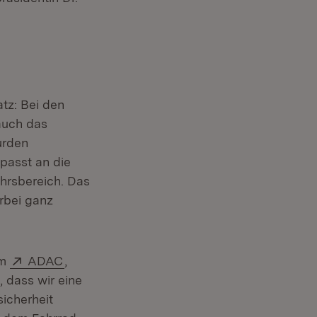
tz: Bei den
auch das
urden
passt an die
hrsbereich. Das
rbei ganz
net in neuem Fenster)
Extern:
(Öffnet in neuem Fenster)
em
ADAC
,
nster)
, dass wir eine
icherheit