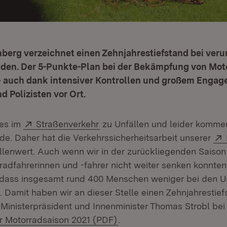
erg verzeichnet einen Zehnjahrestiefstand bei ver
den. Der 5-Punkte-Plan bei der Bekämpfung von Mot
– auch dank intensiver Kontrollen und großem Engag
d Polizisten vor Ort.
Extern:
(Öffnet in neuem Fenster)
 es im
Straßenverkehr
zu Unfällen und leider komme
e. Daher hat die Verkehrssicherheitsarbeit unserer
llenwert. Auch wenn wir in der zurückliegenden Saison 
radfahrerinnen und -fahrer nicht weiter senken konnten,
 dass insgesamt rund 400 Menschen weniger bei den U
Damit haben wir an dieser Stelle einen Zehnjahrestiefs
 Ministerpräsident und Innenminister Thomas Strobl bei
d:
(Öffnet in neuem Fenster)
ur Motorradsaison 2021 (PDF)
.