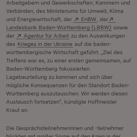
Arbeitgebern und Gewerkschaften, Kammern und
Verbänden, des Ministeriums für Umwelt, Klima
Extern:
(Öffnet in neue
Extern:
und Energiewirtschaft, der
EnBW
, der
(Öffnet in
Landesbank Baden-Württemberg (LBBW)
sowie
Extern:
(Öffnet in neuem Fenster)
der
Agentur für Arbeit
zu den Auswirkungen
des
Krieges in der Ukraine
auf die baden-
württembergische Wirtschaft geführt. „Ziel des
Treffens war es, zu einer ersten gemeinsamen, auf
Baden-Württemberg fokussierten
Lagebeurteilung zu kommen und sich über
mögliche Konsequenzen für den Standort Baden-
Württemberg auszutauschen. Wir werden diesen
Austausch fortsetzen“, kündigte Hoffmeister
Kraut an.
Die Gesprächsteilnehmerinnen und -teilnehmer
blickten mit großer Sorge auf den Krieg in der