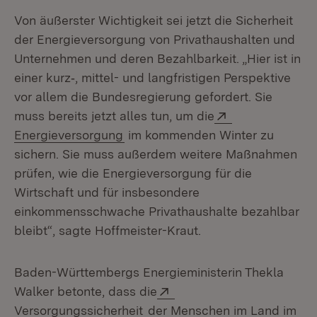
Von äußerster Wichtigkeit sei jetzt die Sicherheit
der Energieversorgung von Privathaushalten und
Unternehmen und deren Bezahlbarkeit. „Hier ist in
einer kurz‑, mittel- und langfristigen Perspektive
vor allem die Bundesregierung gefordert. Sie
Extern:
muss bereits jetzt alles tun, um die
(Öffnet in neuem Fenster)
Energieversorgung
im kommenden Winter zu
sichern. Sie muss außerdem weitere Maßnahmen
prüfen, wie die Energieversorgung für die
Wirtschaft und für insbesondere
einkommensschwache Privathaushalte bezahlbar
bleibt“, sagte Hoffmeister-Kraut.
Baden-Württembergs Energieministerin Thekla
Extern:
Walker betonte, dass die
(Öffnet in neuem Fenster)
Versorgungssicherheit
der Menschen im Land im