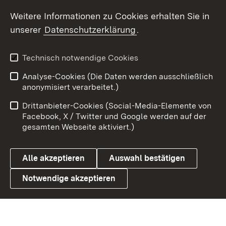
Social Wall
Weitere Informationen zu Cookies erhalten Sie in
unserer
Datenschutzerklärung
.
X / Twitter
Youtube
Technisch notwendige Cookies
Analyse-Cookies (Die Daten werden ausschließlich
Zum 
anonymisiert verarbeitet.)
Impressum
Kontakt
Drittanbieter-Cookies (Social-Media-Elemente von
Benutzungshinweise
Barrierefreiheit
Facebook, X / Twitter und Google werden auf der
gesamten Webseite aktiviert.)
Datenschutz
Cookies
Alle akzeptieren
Auswahl bestätigen
Notwendige akzeptieren
Link zum Landesportal