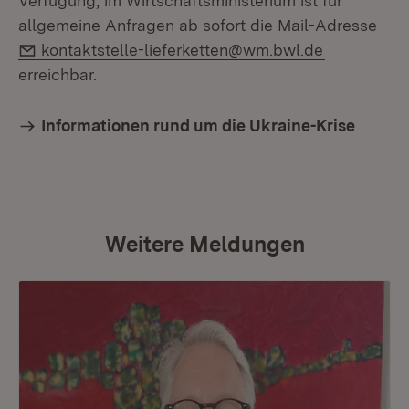
Verfügung, im Wirtschaftsministerium ist für
allgemeine Anfragen ab sofort die Mail-Adresse
E-Mail:
kontaktstelle-lieferketten@wm.bwl.de
erreichbar.
Informationen rund um die Ukraine-Krise
Weitere Meldungen