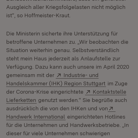
Ausgleich aller Kriegsfolgelasten nicht möglich
ist“, so Hoffmeister-Kraut.
Die Ministerin sicherte ihre Unterstützung für
betroffene Unternehmen zu. „Wir beobachten die
Situation weiterhin genau. Selbstverständlich
steht mein Haus jederzeit als Anlaufstelle zur
Verfügung. Dazu kann auch unsere im April 2020
Extern:
gemeinsam mit der
Industrie- und
(Öffnet in n
Handelskammer (IHK) Region Stuttgart
im Zuge
Extern:
der Corona-Krise eingerichtete
Kontaktstelle
(Öffnet in neuem Fenster)
Lieferketten
genutzt werden.“ Sie begrüße auch
Extern:
ausdrücklich die von den IHKen und von
(Öffnet in neuem Fenster)
Handwerk International
eingerichteten Hotlines
für die Unternehmen und Handwerksbetriebe. „In
dieser für viele Unternehmen schwierigen