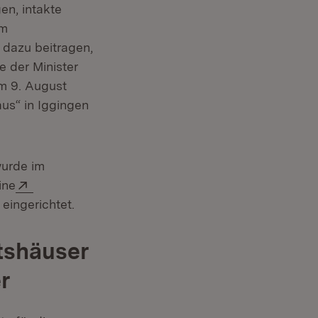
en, intakte
em
 dazu beitragen,
e der Minister
m 9. August
us“ in Iggingen
urde im
Extern:
ine
ingerichtet.
tshäuser
r