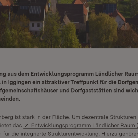
ung aus dem Entwicklungsprogramm Ländlicher Rau
in Iggingen ein attraktiver Treffpunkt für die Dorfg
rfgemeinschaftshäuser und Dorfgaststätten sind wich
einden.
erg ist stark in der Fläche. Um dezentrale Strukturen 
Extern:
bietet das
Entwicklungsprogramm Ländlicher Raum 
für die integrierte Strukturentwicklung. Hierzu gehör