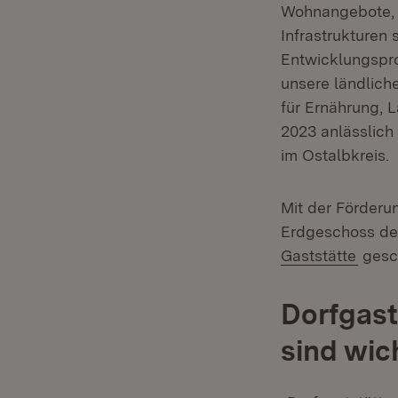
Wohnangebote, l
Infrastrukture
Entwicklungspro
unsere ländlich
für Ernährung, 
2023 anlässlich
im Ostalbkreis.
Mit der Förder
Erdgeschoss de
(Öffn
Gaststätte
gesch
Dorfgast
sind wic