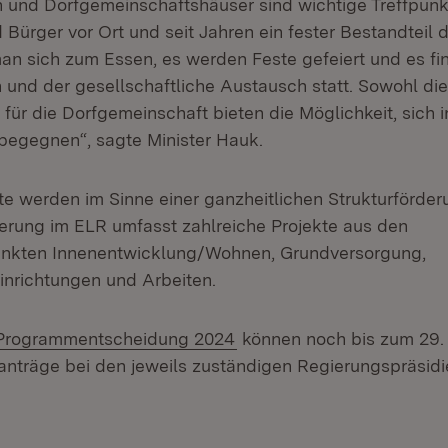
n und Dorfgemeinschaftshäuser sind wichtige Treffpunkt
 Bürger vor Ort und seit Jahren ein fester Bestandteil 
 man sich zum Essen, es werden Feste gefeiert und es fi
 und der gesellschaftliche Austausch statt. Sowohl die
ür die Dorfgemeinschaft bieten die Möglichkeit, sich i
egegnen“, sagte Minister Hauk.
te werden im Sinne einer ganzheitlichen Strukturförderu
derung im ELR umfasst zahlreiche Projekte aus den
nkten Innenentwicklung/Wohnen, Grundversorgung,
nrichtungen und Arbeiten.
n:
(Öffnet in neuem Fenster)
Programmentscheidung 2024
können noch bis zum 29.
träge bei den jeweils zuständigen Regierungspräsidi