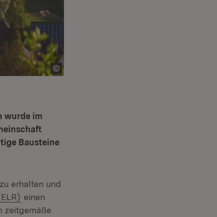
m wurde im
emeinschaft
tige Bausteine
zu erhalten und
(Öffnet in neuem Fenster)
(ELR)
einen
en zeitgemäße