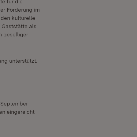
e für die
der Förderung im
nden kulturelle
 Gaststätte als
n geselliger
ng unterstützt.
 September
en eingereicht