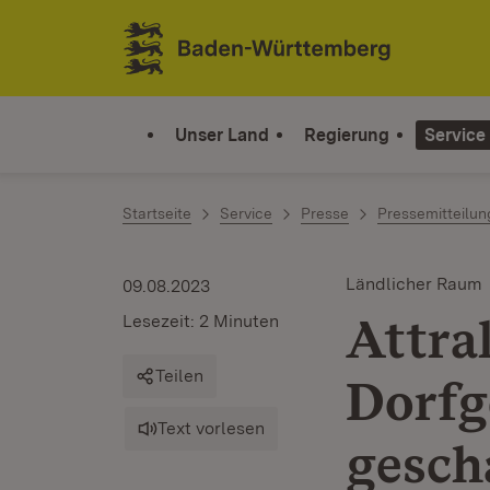
Zum Inhalt springen
Link zur Startseite
Unser Land
Regierung
Service
Startseite
Service
Presse
Pressemitteilu
Ländlicher Raum
09.08.2023
Attra
Lesezeit: 2 Minuten
Teilen
Dorfg
Text vorlesen
gesch