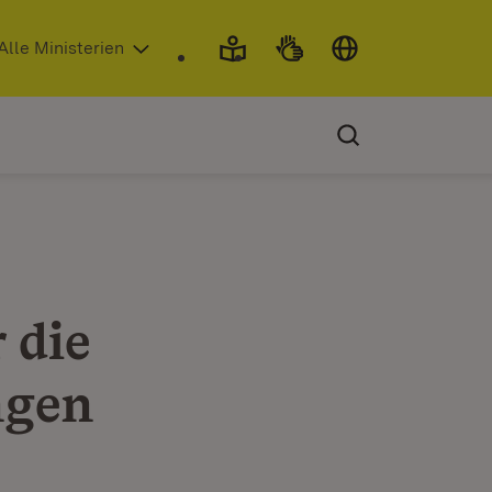
 in neuem Fenster)
Alle Ministerien
 die
ngen