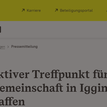
Extern:
Karriere
(Öffnet in neuem Fenster)
Extern:
Beteiligungsportal
(Öffnet
ngen
Pressemitteilung
ktiver Treffpunkt für
emeinschaft in Iggi
affen