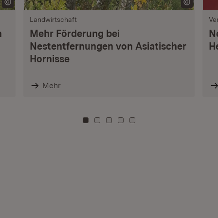
Landwirtschaft
Ve
n
Mehr Förderung bei
N
Nestentfernungen von Asiatischer
H
Hornisse
Mehr
Zu Kachel: 0
Zu Kachel: 3
Zu Kachel: 6
Zu Kachel: 9
Zu Kachel: 12