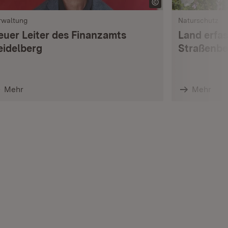
rwaltung
Naturschutz
euer Leiter des Finanzamts
Land erfas
eidelberg
Straßenbe
Mehr
Mehr