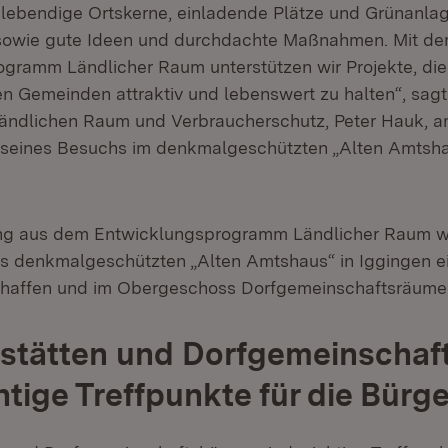
ebendige Ortskerne, einladende Plätze und Grünanlag
n sowie gute Ideen und durchdachte Maßnahmen. Mit d
gramm Ländlicher Raum unterstützen wir Projekte, die
en Gemeinden attraktiv und lebenswert zu halten“, sagt
Ländlichen Raum und Verbraucherschutz, Peter Hauk, a
 seines Besuchs im denkmalgeschützten „Alten Amtsha
ung aus dem Entwicklungsprogramm Ländlicher Raum w
s denkmalgeschützten „Alten Amtshaus“ in Iggingen e
et in neuem Fenster)
affen und im Obergeschoss Dorfgemeinschaftsräume e
stätten und Dorfgemeinschaf
htige Treffpunkte für die Bürge