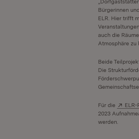
„Dorfgaststätte
Bürgerinnen und
ELR. Hier trifft
Veranstaltungen
auch die Räume f
Atmosphäre zu b
Beide Teilprojek
Die Strukturför
Förderschwerpu
Gemeinschaftsei
Exter
Für die
ELR-
2023 Aufnahmean
werden.