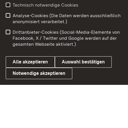
Youtube
Technisch notwendige Cookies
Analyse-Cookies (Die Daten werden ausschließlich
Zum 
anonymisiert verarbeitet.)
Impressum
Kontakt
Drittanbieter-Cookies (Social-Media-Elemente von
Benutzungshinweise
Barrierefreiheit
Facebook, X / Twitter und Google werden auf der
gesamten Webseite aktiviert.)
Datenschutz
Cookies
Alle akzeptieren
Auswahl bestätigen
Notwendige akzeptieren
Link zum Landesportal