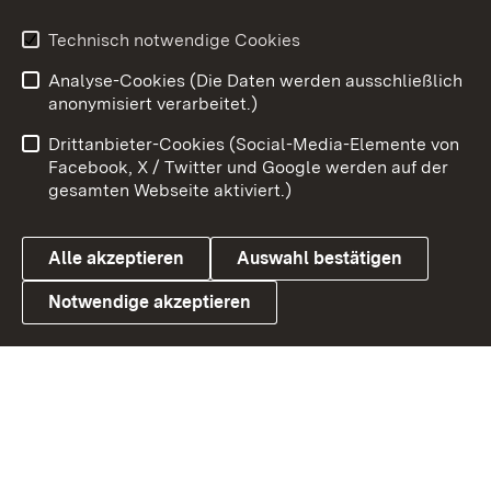
Youtube
Technisch notwendige Cookies
Analyse-Cookies (Die Daten werden ausschließlich
Zum 
anonymisiert verarbeitet.)
Impressum
Kontakt
Drittanbieter-Cookies (Social-Media-Elemente von
Benutzungshinweise
Barrierefreiheit
Facebook, X / Twitter und Google werden auf der
gesamten Webseite aktiviert.)
Datenschutz
Cookies
Alle akzeptieren
Auswahl bestätigen
Notwendige akzeptieren
Link zum Landesportal