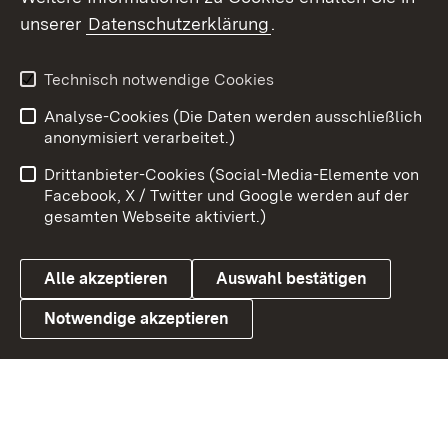
unserer
Datenschutzerklärung
.
X / Twitter
Youtube
Technisch notwendige Cookies
Analyse-Cookies (Die Daten werden ausschließlich
Zum 
anonymisiert verarbeitet.)
Impressum
Kontakt
Drittanbieter-Cookies (Social-Media-Elemente von
Benutzungshinweise
Barrierefreiheit
Facebook, X / Twitter und Google werden auf der
gesamten Webseite aktiviert.)
Datenschutz
Cookies
Alle akzeptieren
Auswahl bestätigen
Notwendige akzeptieren
Link zum Landesportal