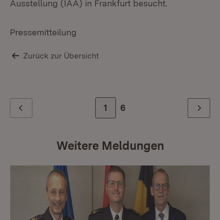
Ausstellung (IAA) in Frankfurt besucht.
Pressemitteilung
Zurück zur Übersicht
Zur Seite
1
Zur letzten Seite
6
Zurück
Weiter
Weitere Meldungen