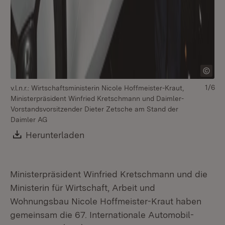
1/6
v.l.n.r.: Wirtschaftsministerin Nicole Hoffmeister-Kraut,
v.l
Ministerpräsident Winfried Kretschmann und Daimler-
Mi
Vorstandsvorsitzender Dieter Zetsche am Stand der
Vo
Daimler AG
AG
Download:
Herunterladen
(Öffnet in neuem Fenster)
Ministerpräsident Winfried Kretschmann und die
Ministerin für Wirtschaft, Arbeit und
Wohnungsbau Nicole Hoffmeister-Kraut haben
gemeinsam die 67. Internationale Automobil-