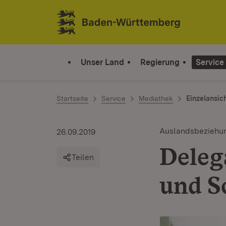
Zum Inhalt springen
Link zur Startseite
Unser Land
Regierung
Service
Startseite
Service
Mediathek
Einzelansic
Auslandsbeziehu
26.09.2019
Deleg
Teilen
und S