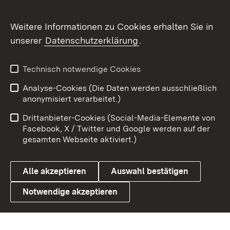
Social Wall
Weitere Informationen zu Cookies erhalten Sie in
unserer
Datenschutzerklärung
.
X / Twitter
Youtube
Technisch notwendige Cookies
Analyse-Cookies (Die Daten werden ausschließlich
Zum 
anonymisiert verarbeitet.)
Impressum
Kontakt
Drittanbieter-Cookies (Social-Media-Elemente von
Benutzungshinweise
Barrierefreiheit
Facebook, X / Twitter und Google werden auf der
gesamten Webseite aktiviert.)
Datenschutz
Cookies
Alle akzeptieren
Auswahl bestätigen
Notwendige akzeptieren
Link zum Landesportal