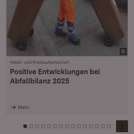
Abfall- und Kreislaufwirtschaft
Positive Entwicklungen bei
Abfallbilanz 2025
Mehr
Zu Kachel: 0
Zu Kachel: 1
Zu Kachel: 2
Zu Kachel: 3
Zu Kachel: 4
Zu Kachel: 5
Zu Kachel: 6
Zu Kachel: 7
Zu Kachel: 8
Zu Kachel: 9
Zu Kachel: 10
Zu Kachel: 11
Zu Kachel: 12
Zu Kachel: 1
Zu Kachel