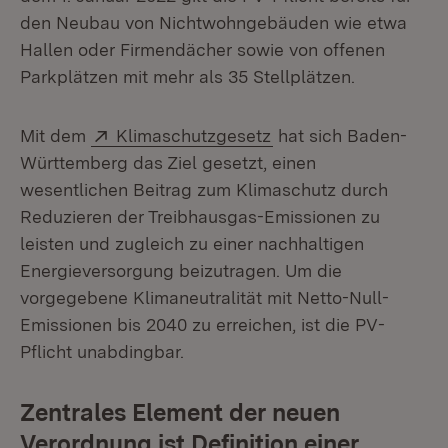
den Neubau von Nichtwohngebäuden wie etwa
Hallen oder Firmendächer sowie von offenen
Parkplätzen mit mehr als 35 Stellplätzen.
Extern:
(Öffnet in neuem Fens
Mit dem
Klimaschutzgesetz
hat sich Baden-
Württemberg das Ziel gesetzt, einen
wesentlichen Beitrag zum Klimaschutz durch
Reduzieren der Treibhausgas-Emissionen zu
leisten und zugleich zu einer nachhaltigen
Energieversorgung beizutragen. Um die
vorgegebene Klimaneutralität mit Netto-Null-
Emissionen bis 2040 zu erreichen, ist die PV-
Pflicht unabdingbar.
Zentrales Element der neuen
Verordnung ist Definition einer