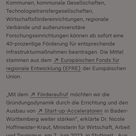
Kommunen, kommunale Gesellschaften,
Technologietransfergesellschaften,
Wirtschaftsfördereinrichtungen, regionale
Verbände und außeruniversitäre
Forschungseinrichtungen können ab sofort eine
40-prozentige Förderung für entsprechende
Infrastrukturmaßnahmen beantragen. Die Mittel
Extern:
stammen aus dem
Europäischen Fonds für
(Öffnet in neuem Fens
regionale Entwicklung (EFRE)
der Europäischen
Union.
Extern:
(Öffnet in neuem Fenster)
„Mit dem
Förderaufruf
möchten wir die
Gründungsdynamik durch die Errichtung und den
Extern:
(Öffnet in ne
Ausbau von
Start-up-Acceleratoren
in Baden-
Württemberg weiter stärken“, erklärte Dr. Nicole
Hoffmeister-Kraut, Ministerin für Wirtschaft, Arbeit
und Tourismus, am 7. Juni 2023 in Stuttgart. „Aus