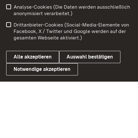
Analyse-Cookies (Die Daten werden ausschließlich
Zum 
anonymisiert verarbeitet.)
Impressum
Kontakt
Drittanbieter-Cookies (Social-Media-Elemente von
Benutzungshinweise
Barrierefreiheit
Facebook, X / Twitter und Google werden auf der
gesamten Webseite aktiviert.)
Datenschutz
Cookies
Alle akzeptieren
Auswahl bestätigen
Notwendige akzeptieren
Link zum Landesportal