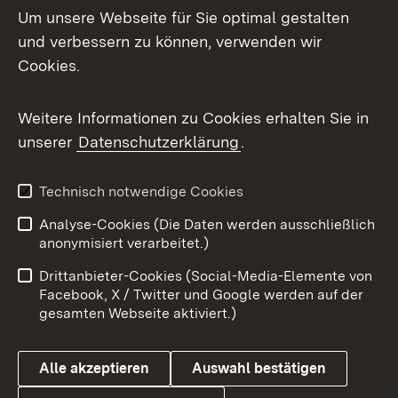
Um unsere Webseite für Sie optimal gestalten
Mastodon
und verbessern zu können, verwenden wir
Cookies.
Messenger
Social Wall
Weitere Informationen zu Cookies erhalten Sie in
unserer
Datenschutzerklärung
.
X / Twitter
Youtube
Technisch notwendige Cookies
Analyse-Cookies (Die Daten werden ausschließlich
Zum 
anonymisiert verarbeitet.)
Impressum
Kontakt
Drittanbieter-Cookies (Social-Media-Elemente von
Benutzungshinweise
Barrierefreiheit
Facebook, X / Twitter und Google werden auf der
gesamten Webseite aktiviert.)
Datenschutz
Cookies
Alle akzeptieren
Auswahl bestätigen