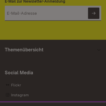
E-Mail zur Newsletter-Anmeldung
News
Themenübersicht
Social Media
Flickr
Instagram
LinkedIn