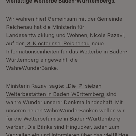
vielfältige Welterbe Baden-Württembergs.
Wir wahren hier! Gemeinsam mit der Gemeinde
Reichenau hat die Ministerin für
Landesentwicklung und Wohnen, Nicole Razavi,
Extern:
(Öffnet in neuem F
auf der
Klosterinsel Reichenau
neue
Informationseinheiten für das Welterbe in Baden-
Württemberg eingeweiht: die
WahreWunderBänke.
Extern:
Ministerin Razavi sagte: „Die
sieben
(Öffnet in n
Welterbestätten in Baden-Württemberg
sind
wahre Wunder unserer Denkmallandschaft. Mit
unseren neuen WahreWunderBänken wollen wir
für die Welterbefamilie in Baden-Württemberg
werben. Die Bänke sind Hingucker, laden zum
Verweilen ein und informieren über das vielfältige