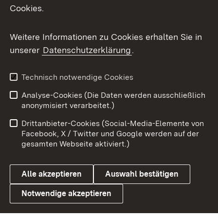
Cookies.
Messenger
Social Wall
Weitere Informationen zu Cookies erhalten Sie in
unserer
Datenschutzerklärung
.
X / Twitter
Youtube
Technisch notwendige Cookies
Analyse-Cookies (Die Daten werden ausschließlich
Zum 
anonymisiert verarbeitet.)
Impressum
Kontakt
Drittanbieter-Cookies (Social-Media-Elemente von
Benutzungshinweise
Barrierefreiheit
Facebook, X / Twitter und Google werden auf der
gesamten Webseite aktiviert.)
Datenschutz
Cookies
Alle akzeptieren
Auswahl bestätigen
Notwendige akzeptieren
Link zum Landesportal