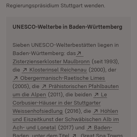
Regierungspräsidium Stuttgart wenden.
UNESCO-Welterbe in Baden-Württemberg
Sieben UNESCO-Welterbestätten liegen in
Extern:
Baden-Württemberg: das
(Öffnet in neuem F
Zisterzienserkloster Maulbronn
(seit 1993),
Extern:
(Öffnet in neuem Fe
die
Klosterinsel Reichenau
(2000), der
Extern:
(Öffnet in n
Obergermanisch-Raetische Limes
Extern:
(2005), die
Prähistorischen Pfahlbauten
(Öffnet in neuem Fenster)
Extern:
um die Alpen
(2011), die beiden
Le
Corbusier-Häuser in der Stuttgarter
(Öffnet in neuem Fenster)
Extern:
Weissenhofsiedlung
(2016), die
Höhlen
und Eiszeitkunst der Schwäbischen Alb im
(Öffnet in neuem Fenster)
Extern:
Ach- und Lonetal
(2017) und
Baden-
(Öffnet in neuem Fenster)
Extern:
Baden
, unter dem Titel
„Great Spa Towns