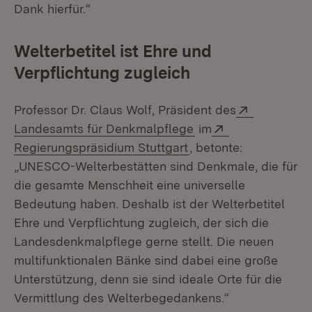
Dank hierfür.“
Welterbetitel ist Ehre und
Verpflichtung zugleich
Extern:
Professor Dr. Claus Wolf, Präsident des
(Öffnet in neuem Fen
Extern:
Landesamts für Denkmalpflege
im
(Öffnet in neuem Fens
Regierungspräsidium Stuttgart
, betonte:
„UNESCO-Welterbestätten sind Denkmale, die für
die gesamte Menschheit eine universelle
Bedeutung haben. Deshalb ist der Welterbetitel
Ehre und Verpflichtung zugleich, der sich die
Landesdenkmalpflege gerne stellt. Die neuen
multifunktionalen Bänke sind dabei eine große
Unterstützung, denn sie sind ideale Orte für die
Vermittlung des Welterbegedankens.“