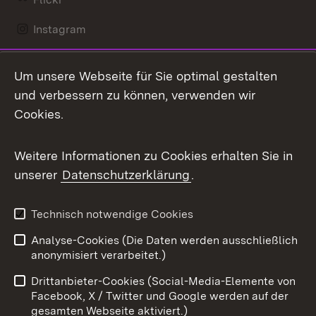
Instagram
LinkedIn
Um unsere Webseite für Sie optimal gestalten
Mastodon
und verbessern zu können, verwenden wir
Cookies.
Messenger
Social Wall
Weitere Informationen zu Cookies erhalten Sie in
unserer
Datenschutzerklärung
.
X / Twitter
Youtube
Technisch notwendige Cookies
Analyse-Cookies (Die Daten werden ausschließlich
Zum 
anonymisiert verarbeitet.)
Impressum
Kontakt
Drittanbieter-Cookies (Social-Media-Elemente von
Benutzungshinweise
Barrierefreiheit
Facebook, X / Twitter und Google werden auf der
gesamten Webseite aktiviert.)
Datenschutz
Cookies