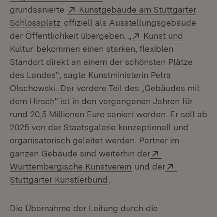
Extern:
grundsanierte
Kunstgebäude am Stuttgarter
(Öffnet in neuem Fenster)
Schlossplatz
offiziell als Ausstellungsgebäude
Extern:
der Öffentlichkeit übergeben. „
Kunst und
(Öffnet in neuem Fenster)
Kultur
bekommen einen starken, flexiblen
Standort direkt an einem der schönsten Plätze
des Landes“, sagte Kunstministerin Petra
Olschowski. Der vordere Teil des „Gebäudes mit
dem Hirsch“ ist in den vergangenen Jahren für
rund 20,5 Millionen Euro saniert worden. Er soll ab
2025 von der Staatsgalerie konzeptionell und
organisatorisch geleitet werden. Partner im
Extern:
ganzen Gebäude sind weiterhin der
(Öffnet in neuem Fens
Extern:
Württembergische Kunstverein
und der
(Öffnet in neuem Fenster)
Stuttgarter Künstlerbund
.
Die Übernahme der Leitung durch die