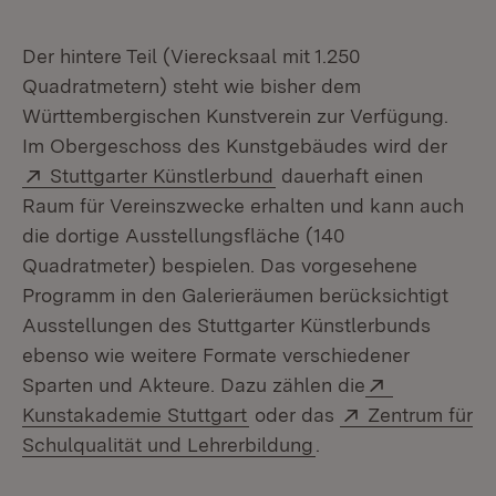
Der hintere Teil (Vierecksaal mit 1.250
Quadratmetern) steht wie bisher dem
Württembergischen Kunstverein zur Verfügung.
Im Obergeschoss des Kunstgebäudes wird der
Extern:
(Öffnet in neuem Fenste
Stuttgarter Künstlerbund
dauerhaft einen
Raum für Vereinszwecke erhalten und kann auch
die dortige Ausstellungsfläche (140
Quadratmeter) bespielen. Das vorgesehene
Programm in den Galerieräumen berücksichtigt
Ausstellungen des Stuttgarter Künstlerbunds
ebenso wie weitere Formate verschiedener
Extern:
Sparten und Akteure. Dazu zählen die
(Öffnet in neuem Fenster)
Extern:
Kunstakademie Stuttgart
oder das
Zentrum für
(Öffnet in neuem Fe
Schulqualität und Lehrerbildung
.