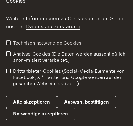
Cookies.
Messenger
Social Wall
Weitere Informationen zu Cookies erhalten Sie in
unserer
Datenschutzerklärung
.
X / Twitter
Youtube
Technisch notwendige Cookies
Analyse-Cookies (Die Daten werden ausschließlich
Zum 
anonymisiert verarbeitet.)
Impressum
Kontakt
Drittanbieter-Cookies (Social-Media-Elemente von
Benutzungshinweise
Barrierefreiheit
Facebook, X / Twitter und Google werden auf der
gesamten Webseite aktiviert.)
Datenschutz
Cookies
Alle akzeptieren
Auswahl bestätigen
Notwendige akzeptieren
Link zum Landesportal