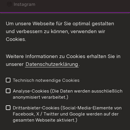
Instagram
LinkedIn
Um unsere Webseite für Sie optimal gestalten
Mastodon
und verbessern zu können, verwenden wir
Cookies.
Messenger
Social Wall
Weitere Informationen zu Cookies erhalten Sie in
unserer
Datenschutzerklärung
.
X / Twitter
Youtube
Technisch notwendige Cookies
Analyse-Cookies (Die Daten werden ausschließlich
Zum 
anonymisiert verarbeitet.)
Impressum
Kontakt
Drittanbieter-Cookies (Social-Media-Elemente von
Benutzungshinweise
Barrierefreiheit
Facebook, X / Twitter und Google werden auf der
gesamten Webseite aktiviert.)
Datenschutz
Cookies