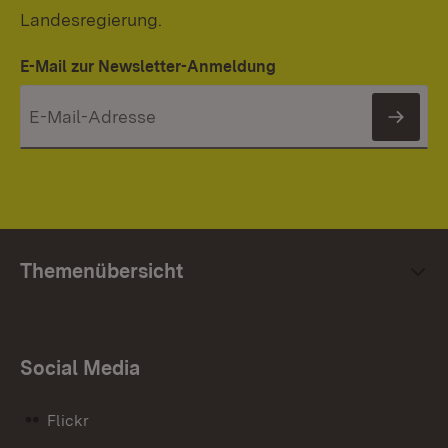
Landesregierung.
E-Mail zur Newsletter-Anmeldung
News
Themenübersicht
Social Media
Flickr