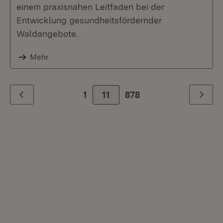
einem praxisnahen Leitfaden bei der
Entwicklung gesundheitsfördernder
Waldangebote.
Mehr
1
11
Zur letzte Seite
878
Zurück
Weiter