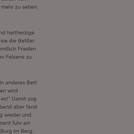
s mehr zu sehen,
und hartherzige
ie die Bettler
endlich Frieden
es Felsens zu
in anderes Bett
ben wird
 es!” Damit zog
Abend aber fand
ng wieder und
ment fuhr ein
Burg im Berg.