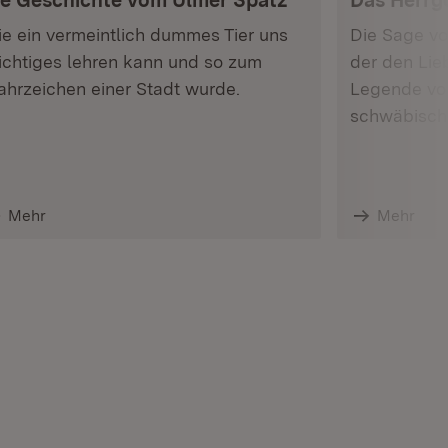
ie Geschichte vom Ulmer Spatz
Das Herrgö
e ein vermeintlich dummes Tier uns
Die Sage vo
chtiges lehren kann und so zum
der den Lieb
hrzeichen einer Stadt wurde.
Legende vo
schwäbisch
Mehr
Mehr