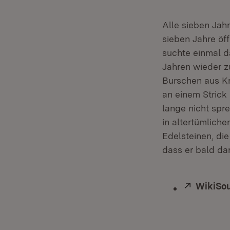
Alle sieben Jah
sieben Jahre öff
suchte einmal d
Jahren wieder z
Burschen aus Kr
an einem Strick 
lange nicht spr
in altertümlich
Edelsteinen, di
dass er bald dar
Extern:
WikiSou