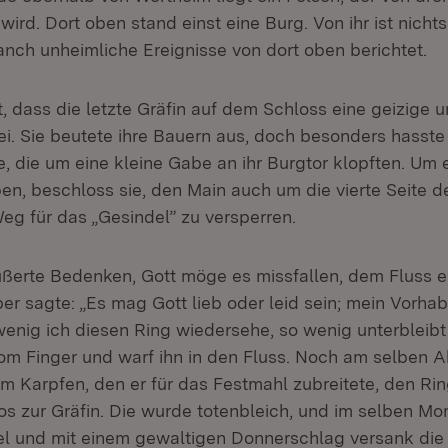
ird. Dort oben stand einst eine Burg. Von ihr ist nicht
ch unheimliche Ereignisse von dort oben berichtet.
, dass die letzte Gräfin auf dem Schloss eine geizige 
i. Sie beutete ihre Bauern aus, doch besonders hasste s
, die um eine kleine Gabe an ihr Burgtor klopften. Um 
ben, beschloss sie, den Main auch um die vierte Seite d
eg für das „Gesindel” zu versperren.
ßerte Bedenken, Gott möge es missfallen, dem Fluss e
er sagte: „Es mag Gott lieb oder leid sein; mein Vorha
wenig ich diesen Ring wiedersehe, so wenig unterbleibt
vom Finger und warf ihn in den Fluss. Noch am selben 
em Karpfen, den er für das Festmahl zubreitete, den Ri
os zur Gräfin. Die wurde totenbleich, und im selben Mo
l und mit einem gewaltigen Donnerschlag versank die 