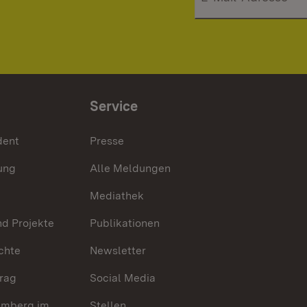
Service
dent
Presse
ung
Alle Meldungen
Mediathek
nd Projekte
Publikationen
chte
Newsletter
trag
Social Media
emberg im
Stellen