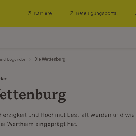
Extern:
Karriere
(Öffnet in neuem Fenster)
Extern:
Beteiligungsportal
(Öffnet
und Legenden
Die Wettenburg
den
ettenburg
herzigkeit und Hochmut bestraft werden und wie 
bei Wertheim eingeprägt hat.