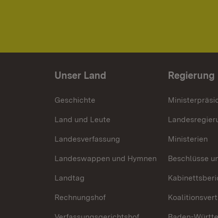
Unser Land
Regierung
Geschichte
Ministerpräsi
Land und Leute
Landesregier
Landesverfassung
Ministerien
Landeswappen und Hymnen
Beschlüsse u
Landtag
Kabinettsberi
Rechnungshof
Koalitionsver
Verfassungsgerichtshof
Baden-Württ