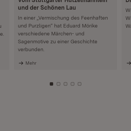
Vom Stuttgarter Hutzelmännlein
D
und der Schönen Lau
Wi
In einer „Vermischung des Feenhaften
Wi
und Purzligen“ hat Eduard Mörike
u
Wa
verschiedene Märchen- und
e.
Sagenmotive zu einer Geschichte
verbunden.
Mehr
Zu Kachel: 0
Zu Kachel: 3
Zu Kachel: 6
Zu Kachel: 9
Zu Kachel: 12