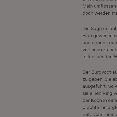
Main umflossen w
doch werden man
Die Sage erzählt
Frau gewesen se
und armen Leute
vor ihnen zu ha
leiten, um den W
Der Burgvogt äu
zu geben. Sie ab
ausgeführt! So 
sie einen Ring 
der Koch in ein
brachte ihn argl
Blitz vom Himme