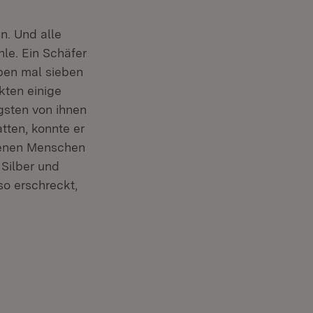
n. Und alle
hle. Ein Schäfer
eben mal sieben
kten einige
gsten von ihnen
tten, konnte er
 denen Menschen
 Silber und
so erschreckt,