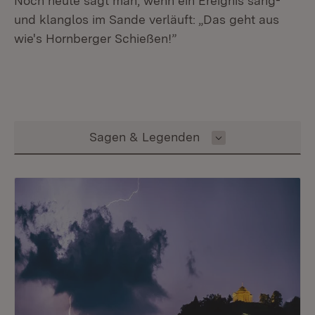
Noch heute sagt man, wenn ein Ereignis sang-
und klanglos im Sande verläuft: „Das geht aus
wie's Hornberger Schießen!”
Inhalt auswählen
Sagen & Legenden