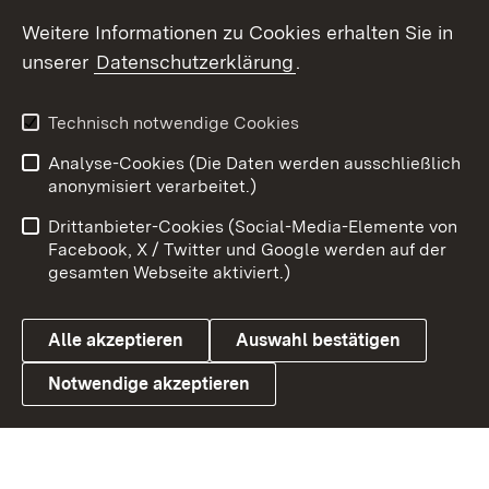
Social Wall
Weitere Informationen zu Cookies erhalten Sie in
unserer
Datenschutzerklärung
.
X / Twitter
Youtube
Technisch notwendige Cookies
Analyse-Cookies (Die Daten werden ausschließlich
Zum 
anonymisiert verarbeitet.)
Impressum
Kontakt
Drittanbieter-Cookies (Social-Media-Elemente von
Benutzungshinweise
Barrierefreiheit
Facebook, X / Twitter und Google werden auf der
gesamten Webseite aktiviert.)
Datenschutz
Cookies
Alle akzeptieren
Auswahl bestätigen
Notwendige akzeptieren
Link zum Landesportal