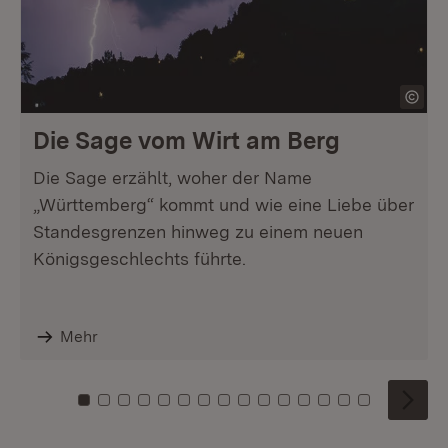
Die Sage vom Wirt am Berg
Die Sage erzählt, woher der Name
„Württemberg“ kommt und wie eine Liebe über
Standesgrenzen hinweg zu einem neuen
Königsgeschlechts führte.
Mehr
Zu Kachel: 0
Zu Kachel: 1
Zu Kachel: 2
Zu Kachel: 3
Zu Kachel: 4
Zu Kachel: 5
Zu Kachel: 6
Zu Kachel: 7
Zu Kachel: 8
Zu Kachel: 9
Zu Kachel: 10
Zu Kachel: 11
Zu Kachel: 12
Zu Kachel: 1
Zu Kachel