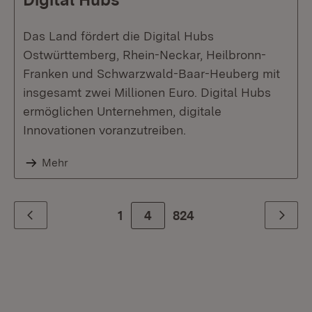
Das Land fördert die Digital Hubs
Ostwürttemberg, Rhein-Neckar, Heilbronn-
Franken und Schwarzwald-Baar-Heuberg mit
insgesamt zwei Millionen Euro. Digital Hubs
ermöglichen Unternehmen, digitale
Innovationen voranzutreiben.
Mehr
1
4
Zur letzte Seite
824
Zurück
Weiter