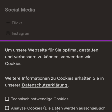
Social Media
Flickr
Instagram
LinkedIn
Um unsere Webseite für Sie optimal gestalten
Mastodon
und verbessern zu können, verwenden wir
Cookies.
Messenger
Social Wall
Weitere Informationen zu Cookies erhalten Sie in
unserer
Datenschutzerklärung
.
X / Twitter
Youtube
Technisch notwendige Cookies
Analyse-Cookies (Die Daten werden ausschließlich
Zum 