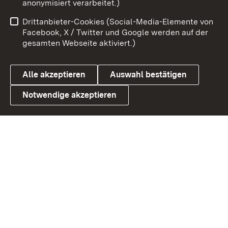
anonymisiert verarbeitet.)
Impressum
Kontakt
Drittanbieter-Cookies (Social-Media-Elemente von
Benutzungshinweise
Barrierefreiheit
Facebook, X / Twitter und Google werden auf der
gesamten Webseite aktiviert.)
Datenschutz
Cookies
Alle akzeptieren
Auswahl bestätigen
Notwendige akzeptieren
Link zum Landesportal