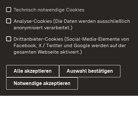
Youtube
Technisch notwendige Cookies
Analyse-Cookies (Die Daten werden ausschließlich
Zum 
anonymisiert verarbeitet.)
Impressum
Kontakt
Drittanbieter-Cookies (Social-Media-Elemente von
Benutzungshinweise
Barrierefreiheit
Facebook, X / Twitter und Google werden auf der
gesamten Webseite aktiviert.)
Datenschutz
Cookies
Alle akzeptieren
Auswahl bestätigen
Notwendige akzeptieren
Link zum Landesportal