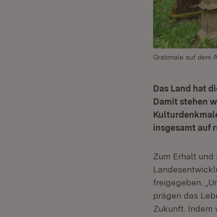
Grabmale auf dem Al
Das Land hat di
Damit stehen we
Kulturdenkmale
insgesamt auf r
Zum Erhalt und 
Landesentwicklu
freigegeben. „U
prägen das Leb
Zukunft. Indem w