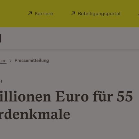
Extern:
Karriere
(Öffnet in neuem Fenster)
Extern:
Beteiligungsportal
(Öffnet
ngen
Pressemitteilung
g
illionen Euro für 55
rdenkmale