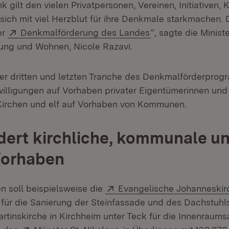
 gilt den vielen Privatpersonen, Vereinen, Initiativen, 
sich mit viel Herzblut für ihre Denkmale starkmachen. 
Extern:
(Öffnet in neuem F
er
Denkmalförderung des Landes
“, sagte die Ministe
ung und Wohnen, Nicole Razavi.
er dritten und letzten Tranche des Denkmalförderpro
willigungen auf Vorhaben privater Eigentümerinnen und
Kirchen und elf auf Vorhaben von Kommunen.
dert kirchliche, kommunale u
Vorhaben
Extern:
n soll beispielsweise die
Evangelische Johanneskir
o für die Sanierung der Steinfassade und des Dachstuhl
rtinskirche in Kirchheim unter Teck für die Innenraums
Extern:
(Öffnet in neuem Fenster)