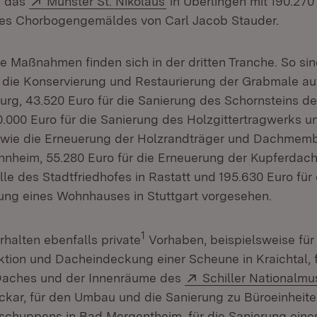
d das
Münster St. Nikolaus
in Überlingen mit 190.270 
des Chorbogengemäldes von Carl Jacob Stauder.
Maßnahmen finden sich in der dritten Tranche. So sin
r die Konservierung und Restaurierung der Grabmale a
burg, 43.520 Euro für die Sanierung des Schornsteins d
0.000 Euro für die Sanierung des Holzgittertragwerks u
owie die Erneuerung der Holzrandträger und Dachmem
annheim, 55.280 Euro für die Erneuerung der Kupferda
e des Stadtfriedhofes in Rastatt und 195.630 Euro für
ng eines Wohnhauses in Stuttgart vorgesehen.
1
alten ebenfalls private
Vorhaben, beispielsweise für
ktion und Dacheindeckung einer Scheune in Kraichtal, f
Extern:
Daches und der Innenräume des
Schiller Nationalm
ar, für den Umbau und die Sanierung zu Büroeinheite
schuppens in Bad Mergentheim, für die Sanierung ein