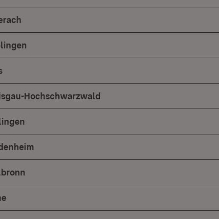
erach
lingen
s
eisgau-Hochschwarzwald
lingen
idenheim
lbronn
he