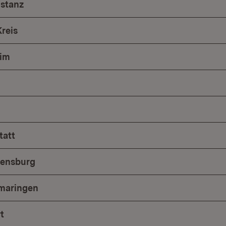
nstanz
reis
im
tatt
vensburg
gmaringen
t