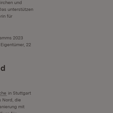
Kirchen und
Das unterstützen
enster)
rin für
gramms 2023
 Eigentümer, 22
nd
(Öffnet in neuem Fenster)
che
in Stuttgart
s Nord, die
anierung mit