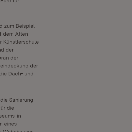
Euro für
d zum Beispiel
uf dem Alten
er Künstlerschule
nd der
bran der
cheindeckung der
 die Dach- und
 die Sanierung
ür die
(Öffnet in neuem Fenster)
useums
in
n eines
es Wohnhauses