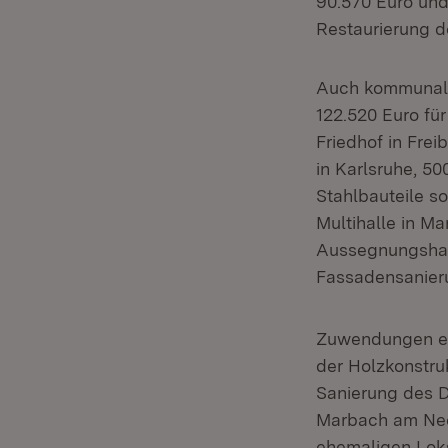
90.570 Euro un
Restaurierung 
Auch kommunale 
122.520 Euro fü
Friedhof in Frei
in Karlsruhe, 50
Stahlbauteile s
Multihalle in M
Aussegnungshall
Fassadensanieru
Zuwendungen erh
der Holzkonstru
Sanierung des 
Marbach am Neck
ehemaligen Lok