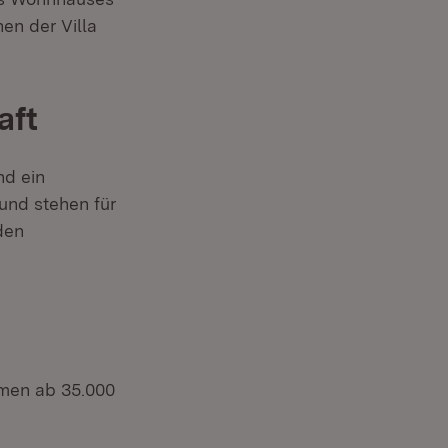
en der Villa
aft
nd ein
 und stehen für
den
hmen ab 35.000