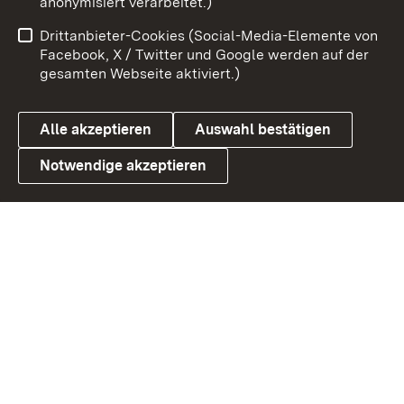
anonymisiert verarbeitet.)
Impressum
Kontakt
Drittanbieter-Cookies (Social-Media-Elemente von
Benutzungshinweise
Barrierefreiheit
Facebook, X / Twitter und Google werden auf der
gesamten Webseite aktiviert.)
Datenschutz
Cookies
Alle akzeptieren
Auswahl bestätigen
Notwendige akzeptieren
Link zum Landesportal