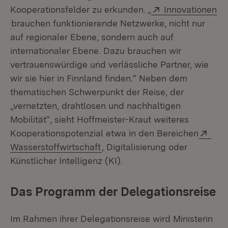
Extern:
Kooperationsfelder zu erkunden. „
Innovationen
(Öffnet in neuem Fenster)
brauchen funktionierende Netzwerke, nicht nur
auf regionaler Ebene, sondern auch auf
internationaler Ebene. Dazu brauchen wir
vertrauenswürdige und verlässliche Partner, wie
wir sie hier in Finnland finden.“ Neben dem
thematischen Schwerpunkt der Reise, der
„vernetzten, drahtlosen und nachhaltigen
Mobilität“, sieht Hoffmeister-Kraut weiteres
Exte
Kooperationspotenzial etwa in den Bereichen
(Öffnet in neuem Fenster)
Wasserstoffwirtschaft
, Digitalisierung oder
Künstlicher Intelligenz (KI).
Das Programm der Delegationsreise
Im Rahmen ihrer Delegationsreise wird Ministerin