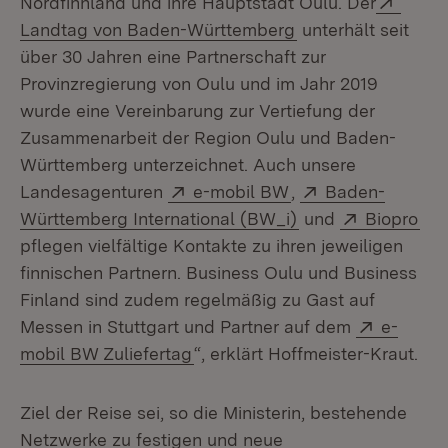
Nordfinnland und ihre Hauptstadt Oulu. Der
(Öffnet in neuem F
Landtag von Baden-Württemberg
unterhält seit
über 30 Jahren eine Partnerschaft zur
Provinzregierung von Oulu und im Jahr 2019
wurde eine Vereinbarung zur Vertiefung der
Zusammenarbeit der Region Oulu und Baden-
Württemberg unterzeichnet. Auch unsere
Extern:
(Öffnet in neuem F
Extern:
Landesagenturen
e-mobil BW
,
Baden-
(Öffnet in neuem 
Extern:
(Öf
Württemberg International (BW_i)
und
Biopro
pflegen vielfältige Kontakte zu ihren jeweiligen
finnischen Partnern. Business Oulu und Business
Finland sind zudem regelmäßig zu Gast auf
Extern:
Messen in Stuttgart und Partner auf dem
e-
(Öffnet in neuem Fenster)
mobil BW Zuliefertag
“, erklärt Hoffmeister-Kraut.
Ziel der Reise sei, so die Ministerin, bestehende
Netzwerke zu festigen und neue