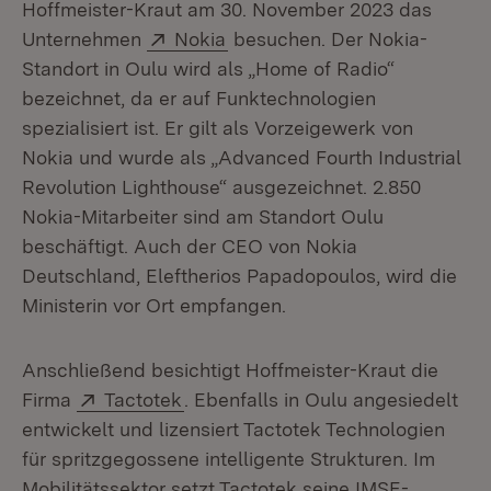
Hoffmeister-Kraut am 30. November 2023 das
Extern:
(Öffnet in neuem Fenster)
Unternehmen
Nokia
besuchen. Der Nokia-
Standort in Oulu wird als „Home of Radio“
bezeichnet, da er auf Funktechnologien
spezialisiert ist. Er gilt als Vorzeigewerk von
Nokia und wurde als „Advanced Fourth Industrial
Revolution Lighthouse“ ausgezeichnet. 2.850
Nokia-Mitarbeiter sind am Standort Oulu
beschäftigt. Auch der CEO von Nokia
Deutschland, Eleftherios Papadopoulos, wird die
Ministerin vor Ort empfangen.
Anschließend besichtigt Hoffmeister-Kraut die
Extern:
(Öffnet in neuem Fenster)
Firma
Tactotek
. Ebenfalls in Oulu angesiedelt
entwickelt und lizensiert Tactotek Technologien
für spritzgegossene intelligente Strukturen. Im
Mobilitätssektor setzt Tactotek seine IMSE-