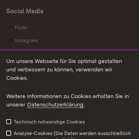
Social Media
Flickr
Instagram
LinkedIn
Um unsere Webseite für Sie optimal gestalten
Mastodon
und verbessern zu können, verwenden wir
Cookies.
Messenger
Social Wall
Weitere Informationen zu Cookies erhalten Sie in
unserer
Datenschutzerklärung
.
X / Twitter
Youtube
Technisch notwendige Cookies
Analyse-Cookies (Die Daten werden ausschließlich
Zum 