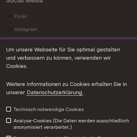
Social Media
Flickr
Instagram
LinkedIn
Um unsere Webseite für Sie optimal gestalten
Mastodon
und verbessern zu können, verwenden wir
Cookies.
Messenger
Social Wall
Weitere Informationen zu Cookies erhalten Sie in
unserer
Datenschutzerklärung
.
X / Twitter
Youtube
Technisch notwendige Cookies
Analyse-Cookies (Die Daten werden ausschließlich
Zum 
anonymisiert verarbeitet.)
Impressum
Kontakt