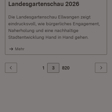
Landesgartenschau 2026
Die Landesgartenschau Ellwangen zeigt
eindrucksvoll, wie bürgerliches Engagement,
Naherholung und eine nachhaltige
Stadtentwicklung Hand in Hand gehen.
Mehr
1
3
Zur letzte Seite
820
Zurück
Weiter