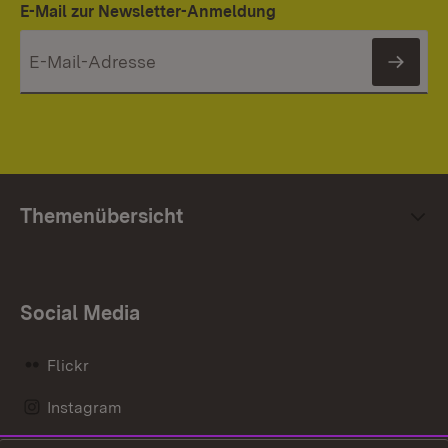
E-Mail zur Newsletter-Anmeldung
News
Themenübersicht
Social Media
Flickr
Instagram