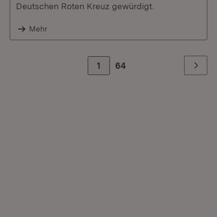
Deutschen Roten Kreuz gewürdigt.
Mehr
1
Zur letzte Seite
64
Weiter