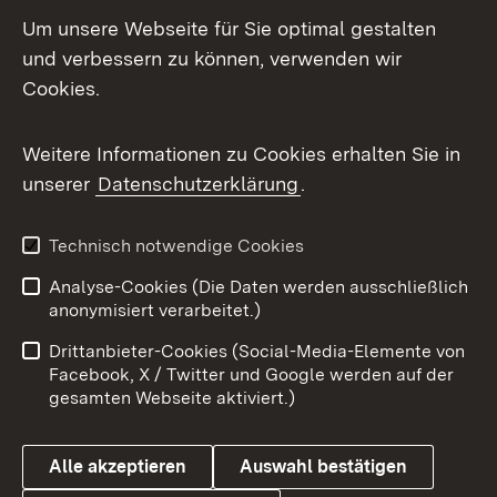
LinkedIn
Um unsere Webseite für Sie optimal gestalten
Mastodon
und verbessern zu können, verwenden wir
Cookies.
Messenger
Social Wall
Weitere Informationen zu Cookies erhalten Sie in
unserer
Datenschutzerklärung
.
X / Twitter
Youtube
Technisch notwendige Cookies
Analyse-Cookies (Die Daten werden ausschließlich
Zum 
anonymisiert verarbeitet.)
Impressum
Kontakt
Drittanbieter-Cookies (Social-Media-Elemente von
Benutzungshinweise
Barrierefreiheit
Facebook, X / Twitter und Google werden auf der
gesamten Webseite aktiviert.)
Datenschutz
Cookies
Alle akzeptieren
Auswahl bestätigen