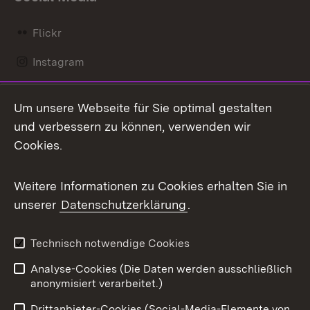
Flickr
Instagram
LinkedIn
Um unsere Webseite für Sie optimal gestalten
Mastodon
und verbessern zu können, verwenden wir
Cookies.
Messenger
Social Wall
Weitere Informationen zu Cookies erhalten Sie in
unserer
Datenschutzerklärung
.
X / Twitter
Youtube
Technisch notwendige Cookies
Analyse-Cookies (Die Daten werden ausschließlich
Zum 
anonymisiert verarbeitet.)
Impressum
Kontakt
Drittanbieter-Cookies (Social-Media-Elemente von