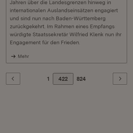
Jahren über die Landesgrenzen hinweg in
internationalen Auslandseinsätzen engagiert
und sind nun nach Baden-Württemberg
zurückgekehrt. Im Rahmen eines Empfangs
würdigte Staatssekretär Wilfried Klenk nun ihr
Engagement für den Frieden.
Mehr
1
422
Zur letzte Seite
824
Zurück
Weiter