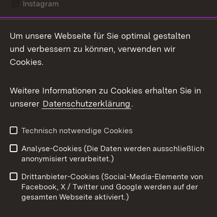
Instagram
LinkedIn
Um unsere Webseite für Sie optimal gestalten
Mastodon
und verbessern zu können, verwenden wir
Cookies.
Messenger
Social Wall
Weitere Informationen zu Cookies erhalten Sie in
unserer
Datenschutzerklärung
.
X / Twitter
Youtube
Technisch notwendige Cookies
Analyse-Cookies (Die Daten werden ausschließlich
Zum 
anonymisiert verarbeitet.)
Impressum
Kontakt
Drittanbieter-Cookies (Social-Media-Elemente von
Benutzungshinweise
Barrierefreiheit
Facebook, X / Twitter und Google werden auf der
gesamten Webseite aktiviert.)
Datenschutz
Cookies