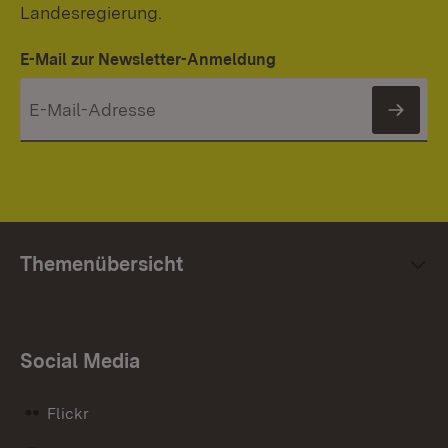
Landesregierung.
E-Mail zur Newsletter-Anmeldung
News
Themenübersicht
Social Media
Flickr