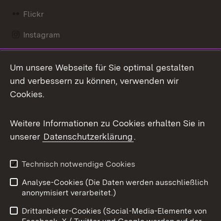
Flickr
Instagram
LinkedIn
Um unsere Webseite für Sie optimal gestalten
Mastodon
und verbessern zu können, verwenden wir
Cookies.
Messenger
Social Wall
Weitere Informationen zu Cookies erhalten Sie in
unserer
Datenschutzerklärung
.
X / Twitter
Youtube
Technisch notwendige Cookies
Analyse-Cookies (Die Daten werden ausschließlich
Zum 
anonymisiert verarbeitet.)
Impressum
Kontakt
Drittanbieter-Cookies (Social-Media-Elemente von
Benutzungshinweise
Barrierefreiheit