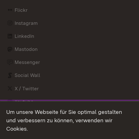
Flickr
Instagram
LinkedIn
Mastodon
Messenger
Social Wall
X / Twitter
Youtube
Um unsere Webseite für Sie optimal gestalten
Zum 
und verbessern zu können, verwenden wir
Impressum
Kontakt
Cookies.
Benutzungshinweise
Barrierefreiheit