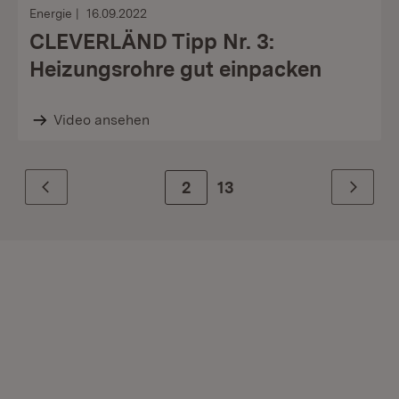
Energie
16.09.2022
CLEVERLÄND Tipp Nr. 3:
Heizungsrohre gut einpacken
Video ansehen
Zur Seite
2
13
Zurück
Weiter