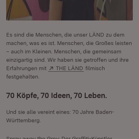
Es sind die Menschen, die unser LÄND zu dem
machen, was es ist. Menschen, die Großes leisten
– auch im Kleinen. Menschen, die gemeinsam
einzigartig sind. Wir haben sie getroffen und ihre
Extern:
(Öffnet in neuem Fens
Erfahrungen mit
THE LÄND
filmisch
festgehalten.
70 Köpfe, 70 Ideen, 70 Leben.
Und sie alle vereint eines: 70 Jahre Baden-
Württemberg.
Spray away the Grey: Der Graffiti-Künstler