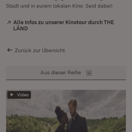
Stadt und in eurem lokalen Kino. Seid dabei!
Extern:
Alle Infos zu unserer Kinotour durch THE
LÄND
(Öffnet in neuem Fenster)
Zurück zur Übersicht
Inhalt auswählen
Aus dieser Reihe
Video