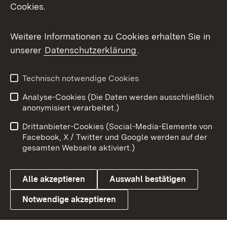
Cookies.
Messenger
Social Wall
Weitere Informationen zu Cookies erhalten Sie in
unserer
Datenschutzerklärung
.
X / Twitter
Youtube
Technisch notwendige Cookies
Analyse-Cookies (Die Daten werden ausschließlich
Zum 
anonymisiert verarbeitet.)
Impressum
Kontakt
Drittanbieter-Cookies (Social-Media-Elemente von
Benutzungshinweise
Barrierefreiheit
Facebook, X / Twitter und Google werden auf der
gesamten Webseite aktiviert.)
Datenschutz
Cookies
Alle akzeptieren
Auswahl bestätigen
Notwendige akzeptieren
Link zum Landesportal