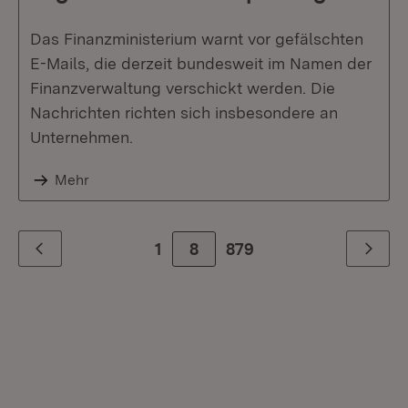
Das Finanzministerium warnt vor gefälschten
E-Mails, die derzeit bundesweit im Namen der
Finanzverwaltung verschickt werden. Die
Nachrichten richten sich insbesondere an
Unternehmen.
Mehr
1
8
Zur letzte Seite
879
Zurück
Weiter