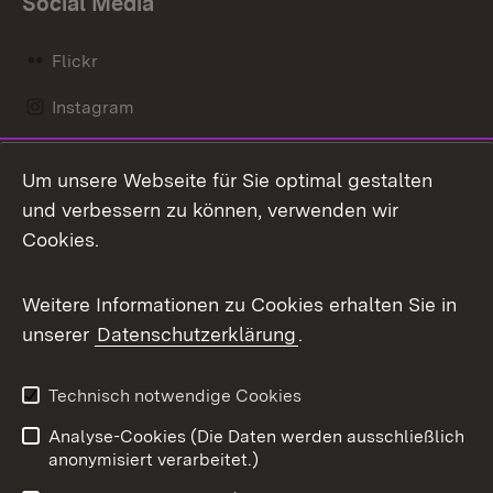
Social Media
Flickr
Instagram
LinkedIn
Um unsere Webseite für Sie optimal gestalten
Mastodon
und verbessern zu können, verwenden wir
Cookies.
Messenger
Social Wall
Weitere Informationen zu Cookies erhalten Sie in
unserer
Datenschutzerklärung
.
X / Twitter
Youtube
Technisch notwendige Cookies
Analyse-Cookies (Die Daten werden ausschließlich
Zum 
anonymisiert verarbeitet.)
Impressum
Kontakt