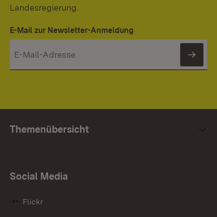
Landesregierung.
E-Mail zur Newsletter-Anmeldung
News
Themenübersicht
Social Media
Flickr