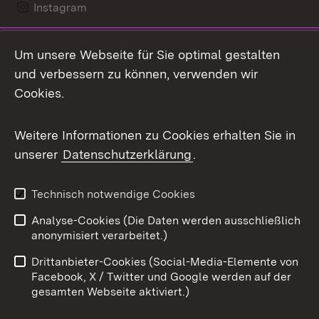
Instagram
LinkedIn
Um unsere Webseite für Sie optimal gestalten
Mastodon
und verbessern zu können, verwenden wir
Cookies.
Messenger
Social Wall
Weitere Informationen zu Cookies erhalten Sie in
unserer
Datenschutzerklärung
.
X / Twitter
Youtube
Technisch notwendige Cookies
Analyse-Cookies (Die Daten werden ausschließlich
Zum 
anonymisiert verarbeitet.)
Impressum
Kontakt
Drittanbieter-Cookies (Social-Media-Elemente von
Benutzungshinweise
Barrierefreiheit
Facebook, X / Twitter und Google werden auf der
gesamten Webseite aktiviert.)
Datenschutz
Cookies