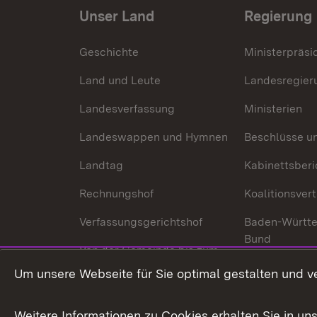
Unser Land
Regierung
Geschichte
Ministerpräsi
Land und Leute
Landesregier
Landesverfassung
Ministerien
Landeswappen und Hymnen
Beschlüsse u
Landtag
Kabinettsberi
Rechnungshof
Koalitionsver
Verfassungsgerichtshof
Baden-Württ
Bund
Von der Gemeinde bis zum
Ministerium
In Europa und
Um unsere Webseite für Sie optimal gestalten und v
Traditionen
Weitere Informationen zu Cookies erhalten Sie in un