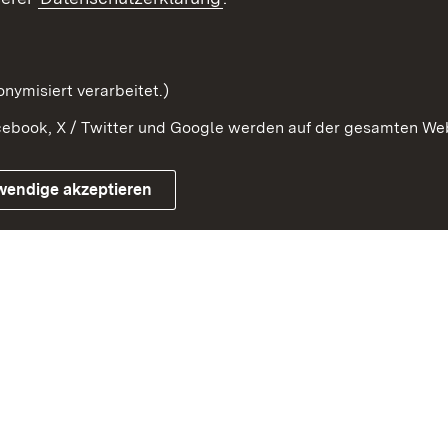
Kontaktformular
Serviceportal
nymisiert verarbeitet.)
ebook, X / Twitter und Google werden auf der gesamten Webs
Impressum
Kontakt
Benutzungshinwe
wendige akzeptieren