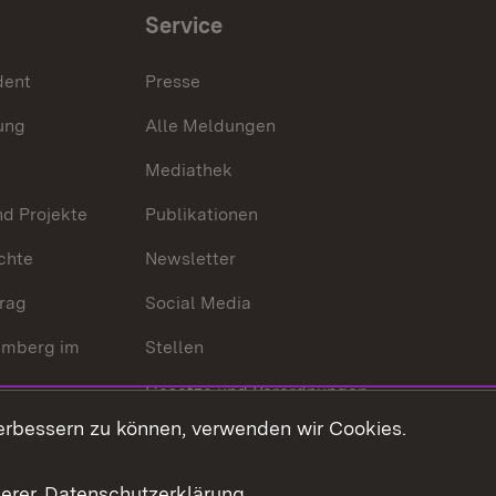
Service
dent
Presse
ung
Alle Meldungen
Mediathek
nd Projekte
Publikationen
chte
Newsletter
trag
Social Media
emberg im
Stellen
Gesetze und Verordnungen
 der Welt
erbessern zu können, verwenden wir Cookies.
Gesetzblatt
Ansprechpartner
serer
Datenschutzerklärung
.