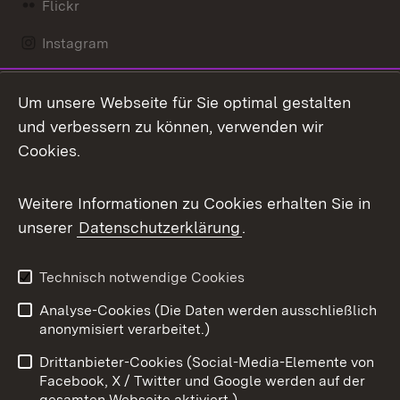
Flickr
Instagram
LinkedIn
Um unsere Webseite für Sie optimal gestalten
Mastodon
und verbessern zu können, verwenden wir
Cookies.
Messenger
Social Wall
Weitere Informationen zu Cookies erhalten Sie in
unserer
Datenschutzerklärung
.
X / Twitter
Youtube
Technisch notwendige Cookies
Analyse-Cookies (Die Daten werden ausschließlich
Zum 
anonymisiert verarbeitet.)
Impressum
Kontakt
Drittanbieter-Cookies (Social-Media-Elemente von
Benutzungshinweise
Barrierefreiheit
Facebook, X / Twitter und Google werden auf der
gesamten Webseite aktiviert.)