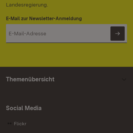
Landesregierung.
E-Mail zur Newsletter-Anmeldung
News
Themenübersicht
Social Media
Flickr