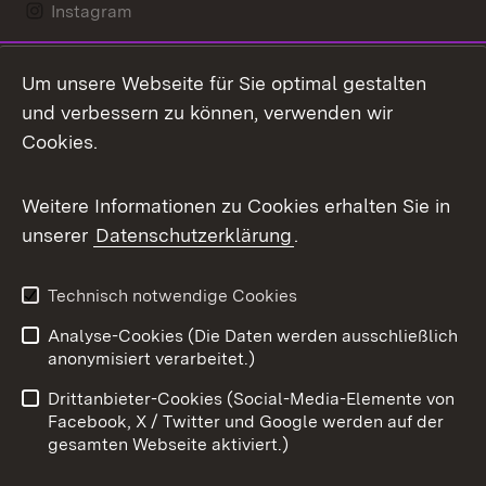
Instagram
LinkedIn
Um unsere Webseite für Sie optimal gestalten
Mastodon
und verbessern zu können, verwenden wir
Cookies.
Messenger
Social Wall
Weitere Informationen zu Cookies erhalten Sie in
unserer
Datenschutzerklärung
.
X / Twitter
Youtube
Technisch notwendige Cookies
Analyse-Cookies (Die Daten werden ausschließlich
Zum 
anonymisiert verarbeitet.)
Impressum
Kontakt
Drittanbieter-Cookies (Social-Media-Elemente von
Benutzungshinweise
Barrierefreiheit
Facebook, X / Twitter und Google werden auf der
gesamten Webseite aktiviert.)
Datenschutz
Cookies