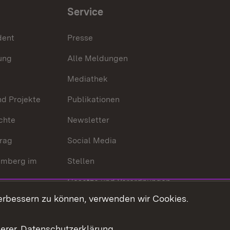
Service
dent
Presse
ung
Alle Meldungen
Mediathek
nd Projekte
Publikationen
chte
Newsletter
trag
Social Media
emberg im
Stellen
Gesetze und Verordnungen
 der Welt
erbessern zu können, verwenden wir Cookies.
Gesetzblatt
Ansprechpartner
serer
Datenschutzerklärung
.