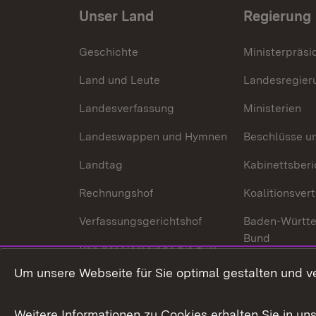
Unser Land
Regierung
Geschichte
Ministerpräsi
Land und Leute
Landesregier
Landesverfassung
Ministerien
Landeswappen und Hymnen
Beschlüsse u
Landtag
Kabinettsberi
Rechnungshof
Koalitionsver
Verfassungsgerichtshof
Baden-Württ
Bund
Von der Gemeinde bis zum
Ministerium
In Europa und
Um unsere Webseite für Sie optimal gestalten und v
Traditionen
Weitere Informationen zu Cookies erhalten Sie in un