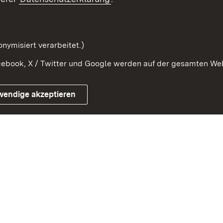
Kontaktformular
Serviceportal
nymisiert verarbeitet.)
ebook, X / Twitter und Google werden auf der gesamten Webs
Impressum
Kontakt
Benutzungshinwe
wendige akzeptieren