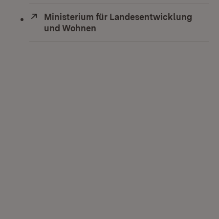
Extern:
Ministerium für Landesentwicklung
und Wohnen
(Öffnet in neuem Fenster)