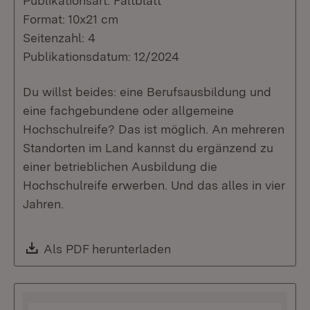
Publikationsart: Faltblatt
Format: 10x21 cm
Seitenzahl: 4
Publikationsdatum: 12/2024
Du willst beides: eine Berufsausbildung und
eine fachgebundene oder allgemeine
Hochschulreife? Das ist möglich. An mehreren
Standorten im Land kannst du ergänzend zu
einer betrieblichen Ausbildung die
Hochschulreife erwerben. Und das alles in vier
Jahren.
Download:
Als PDF herunterladen
(Öffnet in neuem Fenste