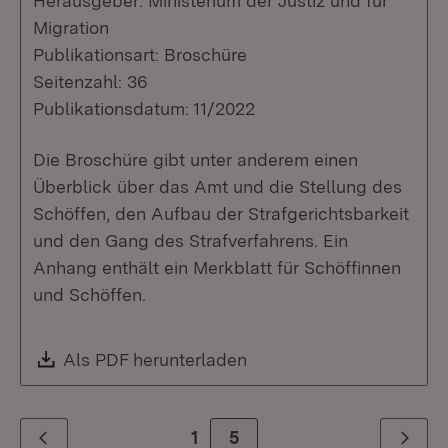
Herausgeber: Ministerium der Justiz und für
Migration
Publikationsart: Broschüre
Seitenzahl: 36
Publikationsdatum: 11/2022
Die Broschüre gibt unter anderem einen
Überblick über das Amt und die Stellung des
Schöffen, den Aufbau der Strafgerichtsbarkeit
und den Gang des Strafverfahrens. Ein
Anhang enthält ein Merkblatt für Schöffinnen
und Schöffen.
Download:
Als PDF herunterladen
(Öffnet in neuem Fenste
1
Zur Seite
5
Zurück
Weiter