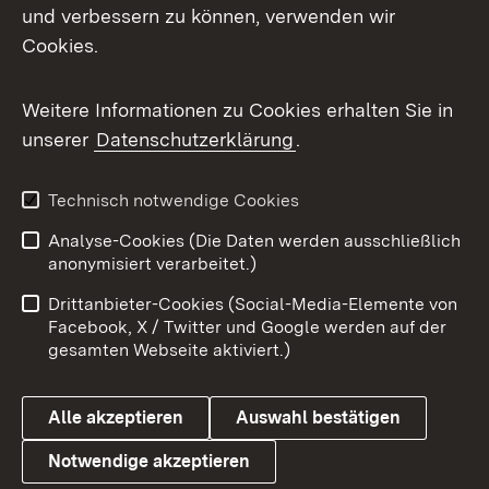
Mastodon
und verbessern zu können, verwenden wir
Cookies.
Messenger
Social Wall
Weitere Informationen zu Cookies erhalten Sie in
unserer
Datenschutzerklärung
.
X / Twitter
Youtube
Technisch notwendige Cookies
Analyse-Cookies (Die Daten werden ausschließlich
Zum 
anonymisiert verarbeitet.)
Impressum
Kontakt
Drittanbieter-Cookies (Social-Media-Elemente von
Benutzungshinweise
Barrierefreiheit
Facebook, X / Twitter und Google werden auf der
gesamten Webseite aktiviert.)
Datenschutz
Cookies
Alle akzeptieren
Auswahl bestätigen
Notwendige akzeptieren
Link zum Landesportal