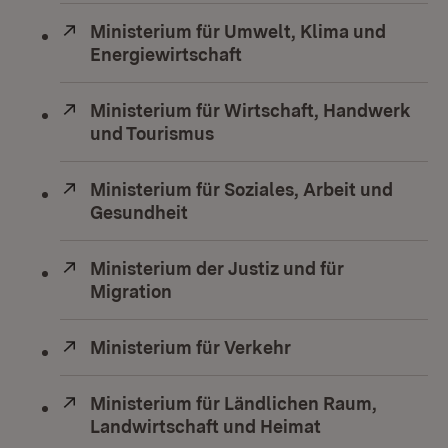
Extern:
Ministerium für Umwelt, Klima und
Energiewirtschaft
(Öffnet in neuem Fenste
Extern:
Ministerium für Wirtschaft, Handwerk
und Tourismus
(Öffnet in neuem Fenster)
Extern:
Ministerium für Soziales, Arbeit und
Gesundheit
(Öffnet in neuem Fenster)
Extern:
Ministerium der Justiz und für
Migration
(Öffnet in neuem Fenster)
Extern:
Ministerium für Verkehr
(Öffnet in neuem F
Extern:
Ministerium für Ländlichen Raum,
Landwirtschaft und Heimat
(Öffnet in neu