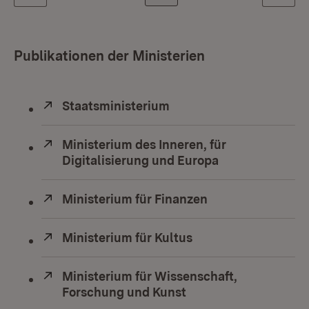
Publikationen der Ministerien
Extern:
Staatsministerium
(Öffnet in neuem Fenste
Extern:
Ministerium des Inneren, für
Digitalisierung und Europa
(Öffnet in neue
Extern:
Ministerium für Finanzen
(Öffnet in neuem
Extern:
Ministerium für Kultus
(Öffnet in neuem Fe
Extern:
Ministerium für Wissenschaft,
Forschung und Kunst
(Öffnet in neuem Fen