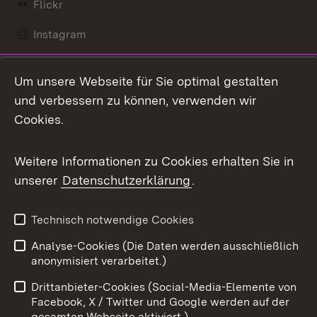
Flickr
Instagram
LinkedIn
Um unsere Webseite für Sie optimal gestalten
Mastodon
und verbessern zu können, verwenden wir
Cookies.
Messenger
Social Wall
Weitere Informationen zu Cookies erhalten Sie in
unserer
Datenschutzerklärung
.
X / Twitter
Youtube
Technisch notwendige Cookies
Analyse-Cookies (Die Daten werden ausschließlich
Zum 
anonymisiert verarbeitet.)
Impressum
Kontakt
Drittanbieter-Cookies (Social-Media-Elemente von
Benutzungshinweise
Barrierefreiheit
Facebook, X / Twitter und Google werden auf der
gesamten Webseite aktiviert.)