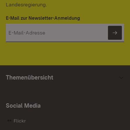
Landesregierung.
E-Mail zur Newsletter-Anmeldung
News
Themenübersicht
Social Media
Flickr