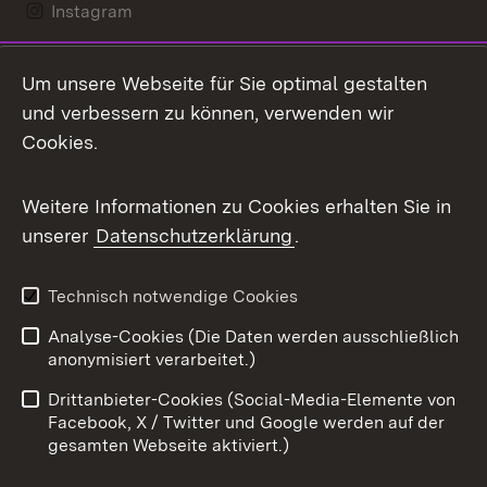
Instagram
LinkedIn
Um unsere Webseite für Sie optimal gestalten
Mastodon
und verbessern zu können, verwenden wir
Cookies.
Messenger
Social Wall
Weitere Informationen zu Cookies erhalten Sie in
unserer
Datenschutzerklärung
.
X / Twitter
Youtube
Technisch notwendige Cookies
Analyse-Cookies (Die Daten werden ausschließlich
Zum 
anonymisiert verarbeitet.)
Impressum
Kontakt
Drittanbieter-Cookies (Social-Media-Elemente von
Benutzungshinweise
Barrierefreiheit
Facebook, X / Twitter und Google werden auf der
gesamten Webseite aktiviert.)
Datenschutz
Cookies